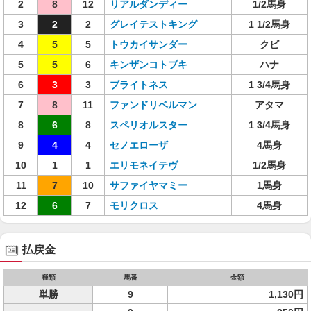
2
8
12
リアルダンディー
1/2馬身
3
2
2
グレイテストキング
1 1/2馬身
4
5
5
トウカイサンダー
クビ
5
5
6
キンザンコトブキ
ハナ
6
3
3
ブライトネス
1 3/4馬身
7
8
11
ファンドリベルマン
アタマ
8
6
8
スペリオルスター
1 3/4馬身
9
4
4
セノエローザ
4馬身
10
1
1
エリモネイテヴ
1/2馬身
11
7
10
サファイヤマミー
1馬身
12
6
7
モリクロス
4馬身
払戻金
種類
馬番
金額
単勝
9
1,130円