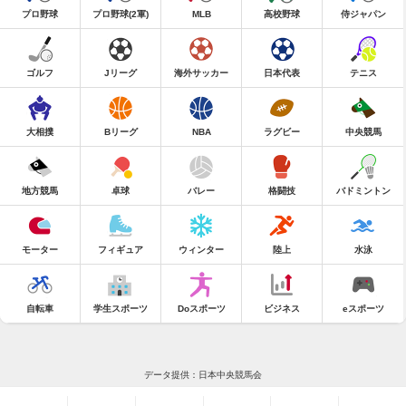
プロ野球
プロ野球(2軍)
MLB
高校野球
侍ジャパン
ゴルフ
Jリーグ
海外サッカー
日本代表
テニス
大相撲
Bリーグ
NBA
ラグビー
中央競馬
地方競馬
卓球
バレー
格闘技
バドミントン
モーター
フィギュア
ウィンター
陸上
水泳
自転車
学生スポーツ
Doスポーツ
ビジネス
eスポーツ
データ提供：日本中央競馬会