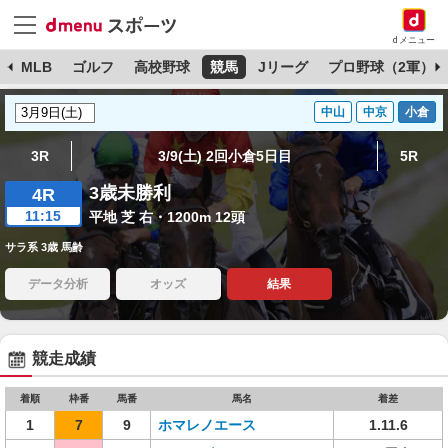
dメニュー
球
MLB
ゴルフ
高校野球
競馬
Jリーグ
プロ野球（2軍）
中山
中京
小倉
3R
3/9(土) 2回小倉5日目
5R
3歳未勝利
4R
11:15
平地 芝 右・1200m 12頭
サラ系 3歳 馬齢
データ分析
オッズ
結果
競走成績
着順
枠番
馬番
馬名
着差
1
7
9
ホマレノエース
1.11.6