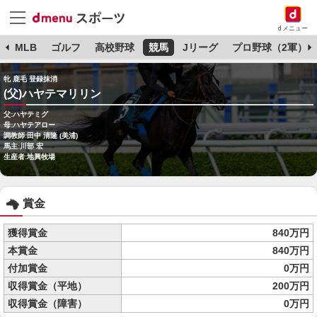
dメニュー
球
MLB
ゴルフ
高校野球
競馬
Jリーグ
プロ野球（2軍）
牝 鹿毛 登録抹消
(父)ハヤテマリリン
父:ハヤテミグ
母:ハヤテアロー
調教師:田中 清隆 (美浦)
馬主:川部 宏
生産者:地興牧場
賞金
獲得賞金
840万円
本賞金
840万円
付加賞金
0万円
収得賞金（平地）
200万円
収得賞金（障害）
0万円