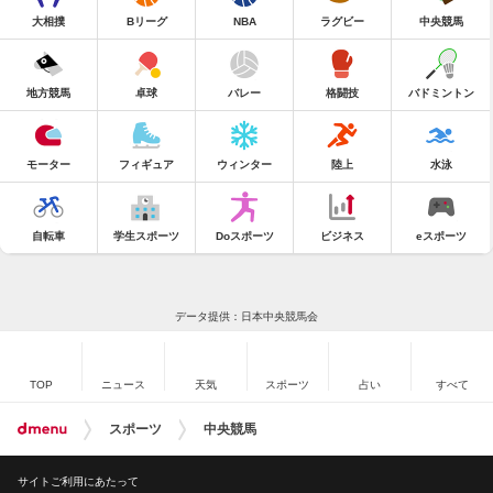
大相撲
Bリーグ
NBA
ラグビー
中央競馬
地方競馬
卓球
バレー
格闘技
バドミントン
モーター
フィギュア
ウィンター
陸上
水泳
自転車
学生スポーツ
Doスポーツ
ビジネス
eスポーツ
データ提供：日本中央競馬会
TOP
ニュース
天気
スポーツ
占い
すべて
スポーツ
中央競馬
サイトご利用にあたって