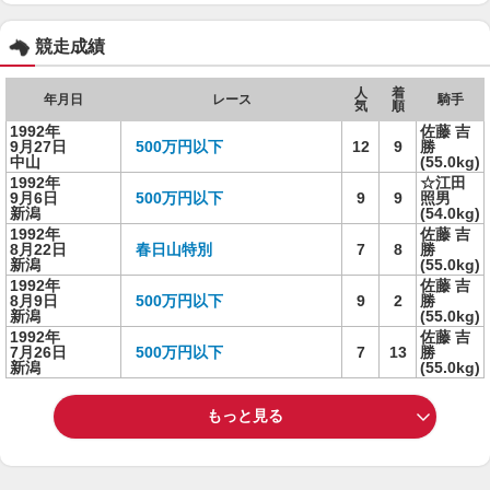
競走成績
人
着
年月日
レース
騎手
気
順
1992年
佐藤 吉
9月27日
500万円以下
12
9
勝
中山
(55.0kg)
1992年
☆江田
9月6日
500万円以下
9
9
照男
新潟
(54.0kg)
1992年
佐藤 吉
8月22日
春日山特別
7
8
勝
新潟
(55.0kg)
1992年
佐藤 吉
8月9日
500万円以下
9
2
勝
新潟
(55.0kg)
1992年
佐藤 吉
7月26日
500万円以下
7
13
勝
新潟
(55.0kg)
もっと見る