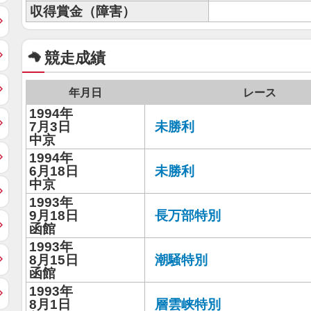
収得賞金（障害）
競走成績
年月日
レース
1994年
7月3日
未勝利
中京
1994年
6月18日
未勝利
中京
1993年
9月18日
長万部特別
函館
1993年
8月15日
潮騒特別
函館
1993年
8月1日
層雲峡特別