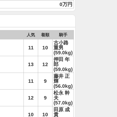
0万円
人気
着順
騎手
古小路
11
10
重男
(59.0kg)
押田 年
13
12
郎
(59.0kg)
藤井 正
11
9
輝
(56.0kg)
松永 幹
12
9
夫
(57.0kg)
田原 成
10
10
貴