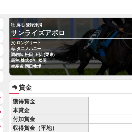
牡 鹿毛 登録抹消
サンライズアポロ
父:ロングリート
母:タニノハニー
調教師:松田 正弘 (栗東)
馬主:株式会社 松岡
生産者:岡田牧場
賞金
獲得賞金
本賞金
付加賞金
収得賞金（平地）