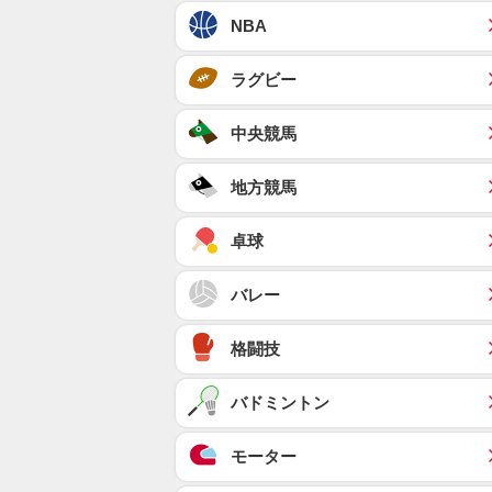
NBA
ラグビー
中央競馬
地方競馬
卓球
バレー
格闘技
バドミントン
モーター