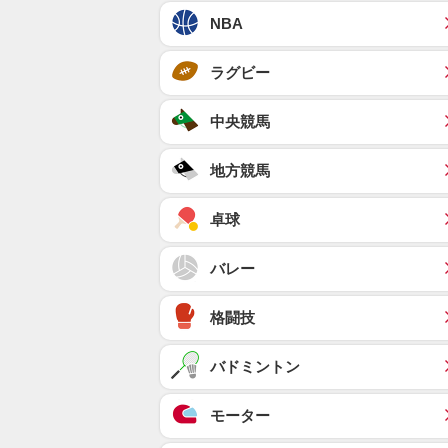
NBA
ラグビー
中央競馬
地方競馬
卓球
バレー
格闘技
バドミントン
モーター