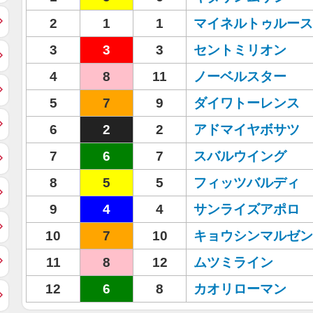
2
1
1
マイネルトゥルース
3
3
3
セントミリオン
4
8
11
ノーベルスター
5
7
9
ダイワトーレンス
6
2
2
アドマイヤボサツ
7
6
7
スバルウイング
8
5
5
フィッツバルディ
9
4
4
サンライズアポロ
10
7
10
キョウシンマルゼン
11
8
12
ムツミライン
12
6
8
カオリローマン