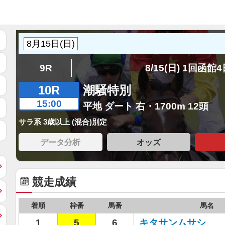
9R
8/15(日) 1回函館
10R
潮騒特別
15:00
平地 ダート 右・1700m 12頭
サラ系 3歳以上 (混合)別定
データ分析
オッズ
競走成績
着順
枠番
馬番
馬名
1
5
6
キタサンムサシ