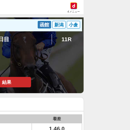
dメニュー
函館
新潟
小倉
4日目
11R
結果
着差
1.46.0