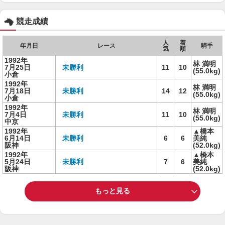
競走成績
人
着
年月日
レース
騎手
気
順
1992年
林 満明
7月25日
未勝利
11
10
(55.0kg)
小倉
1992年
林 満明
7月18日
未勝利
14
12
(55.0kg)
小倉
1992年
林 満明
7月4日
未勝利
11
10
(55.0kg)
中京
1992年
▲橋本
6月14日
未勝利
6
6
美純
阪神
(52.0kg)
1992年
▲橋本
5月24日
未勝利
7
6
美純
阪神
(52.0kg)
もっと見る