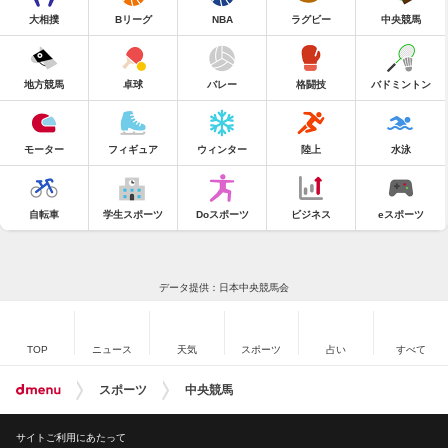
大相撲
Bリーグ
NBA
ラグビー
中央競馬
地方競馬
卓球
バレー
格闘技
バドミントン
モーター
フィギュア
ウィンター
陸上
水泳
自転車
学生スポーツ
Doスポーツ
ビジネス
eスポーツ
データ提供：日本中央競馬会
TOP
ニュース
天気
スポーツ
占い
すべて
スポーツ
中央競馬
サイトご利用にあたって