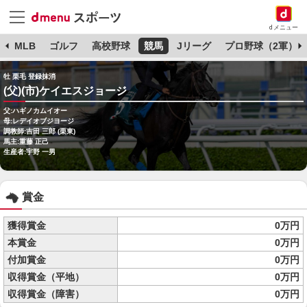
dメニュー
球
MLB
ゴルフ
高校野球
競馬
Jリーグ
プロ野球（2軍）
牡 栗毛 登録抹消
(父)(市)ケイエスジョージ
父:ハギノカムイオー
母:レデイオブジヨージ
調教師:吉田 三郎 (栗東)
馬主:重藤 正己
生産者:宇野 一男
賞金
獲得賞金
0万円
本賞金
0万円
付加賞金
0万円
収得賞金（平地）
0万円
収得賞金（障害）
0万円