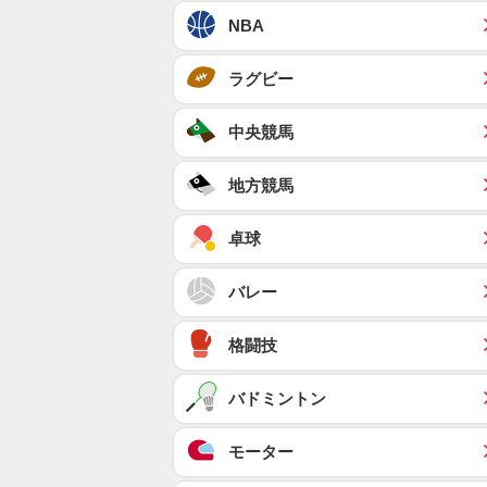
NBA
ラグビー
中央競馬
地方競馬
卓球
バレー
格闘技
バドミントン
モーター