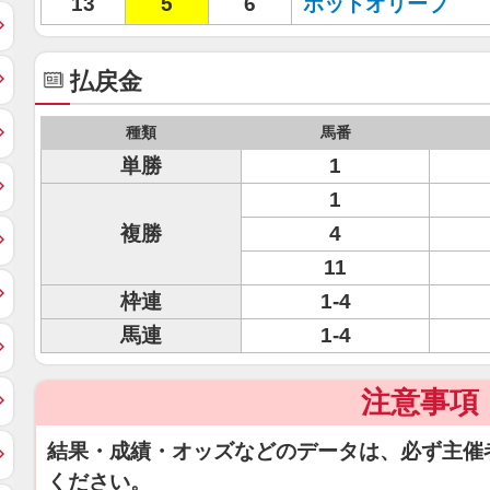
13
5
6
ポットオリーブ
払戻金
種類
馬番
単勝
1
1
複勝
4
11
枠連
1-4
馬連
1-4
注意事項
結果・成績・オッズなどのデータは、必ず主催
ください。