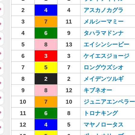
2
4
4
アスカノカグラ
3
7
11
メルシーマミー
4
6
9
タハラマドンナ
5
8
13
エイシンシービー
6
3
3
ケイエスジョージ
7
5
7
ロングウズシオ
8
2
2
メイデンツルギ
9
8
12
キブネオー
10
7
10
ジュニアエンペラー
11
6
8
トロナキング
12
4
5
マヤノロータス