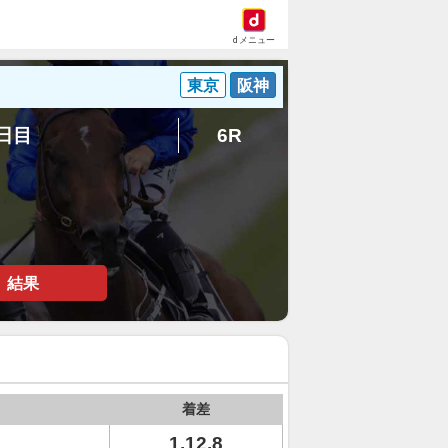
dメニュー
東京
阪神
2日目
6R
結果
着差
1.12.8