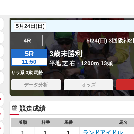
4R
5/24(日) 3回阪神
5R
3歳未勝利
11:50
平地 芝 右・1200m 13頭
サラ系 3歳 馬齢
データ分析
オッズ
競走成績
着順
枠番
馬番
馬名
1
1
1
ランドアイドル