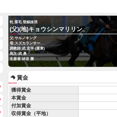
牝 栗毛 登録抹消
(父)(地)キョウシンマリリン
父:サルノキング
母:スズカランサー
調教師:武 宏平 (栗東)
馬主:武 勇
生産者:林谷 勝
賞金
獲得賞金
本賞金
付加賞金
収得賞金（平地）