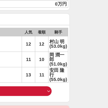
0万円
人気
着順
騎手
村山 明
12
12
(53.0kg)
岡 潤一
11
10
郎
(51.0kg)
安田 隆
13
11
行
(55.0kg)