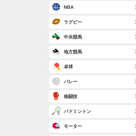
NBA
ラグビー
中央競馬
地方競馬
卓球
バレー
格闘技
バドミントン
モーター