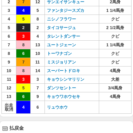
2
7
12
サンエイサンキュー
2馬身
3
4
5
ファンタジースズカ
1 1/4馬身
4
5
8
ニシノフラワー
クビ
5
2
2
タイコサージュ
2 1/2馬身
6
3
4
タレントダンサー
クビ
7
8
13
ユートジェーン
1 1/4馬身
8
6
10
トーワナゴン
クビ
9
7
11
ミスジョリアン
クビ
10
8
14
スーパートドロキ
4馬身
11
3
3
キョウシンマリリン
大差
12
5
7
ダンツセントー
3/4馬身
13
6
9
キョウワホウセキ
4馬身
出走
4
6
リュウホウ
取消
払戻金