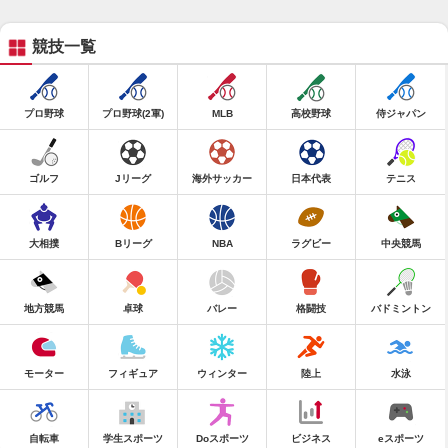
競技一覧
プロ野球
プロ野球(2軍)
MLB
高校野球
侍ジャパン
ゴルフ
Jリーグ
海外サッカー
日本代表
テニス
大相撲
Bリーグ
NBA
ラグビー
中央競馬
地方競馬
卓球
バレー
格闘技
バドミントン
モーター
フィギュア
ウィンター
陸上
水泳
自転車
学生スポーツ
Doスポーツ
ビジネス
eスポーツ