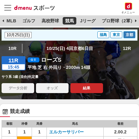
dメニュー
球
MLB
ゴルフ
高校野球
競馬
Jリーグ
プロ野球（2軍）
福島
東京
京都
10R
10/25(日) 4回京都6日目
12R
ローズS
11R
15:45
平地 芝 右 外回り・2000m 14頭
サラ系 3歳 (混合)牝定量
データ分析
オッズ
結果
競走成績
着順
枠番
馬番
馬名
着差
1
1
1
エルカーサリバー
2.00.2