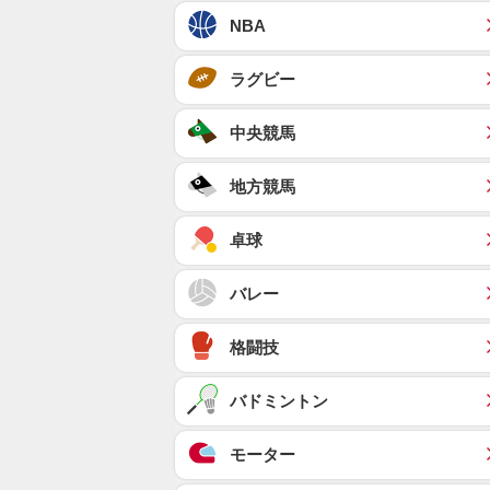
NBA
ラグビー
中央競馬
地方競馬
卓球
バレー
格闘技
バドミントン
モーター