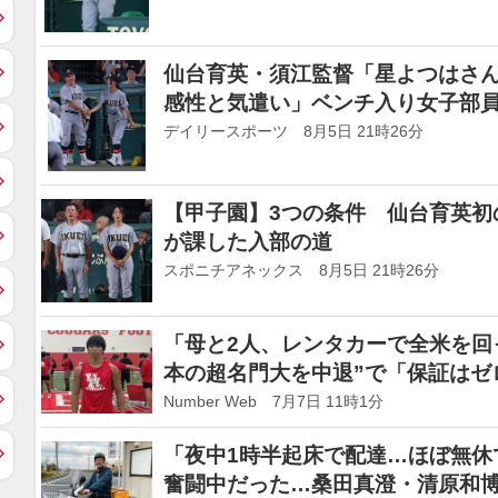
仙台育英・須江監督「星よつはさ
感性と気遣い」ベンチ入り女子部
満たしてきた」
デイリースポーツ 8月5日 21時26分
【甲子園】3つの条件 仙台育英初
が課した入部の道
スポニチアネックス 8月5日 21時26分
「母と2人、レンタカーで全米を回
本の超名門大を中退”で「保証はゼ
「自分の道筋が…」
Number Web 7月7日 11時1分
「夜中1時半起床で配達…ほぼ無休
奮闘中だった…桑田真澄・清原和博