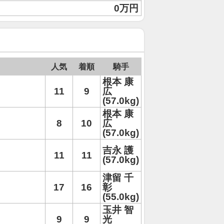
0万円
人気
着順
騎手
根本 康
11
9
広
(57.0kg)
根本 康
8
10
広
(57.0kg)
吉永 護
11
11
(57.0kg)
津留 千
17
16
彰
(55.0kg)
玉井 智
9
9
光