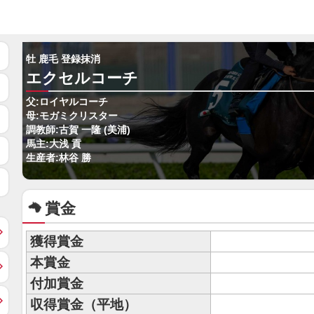
牡 鹿毛 登録抹消
エクセルコーチ
父:ロイヤルコーチ
母:モガミクリスター
調教師:古賀 一隆 (美浦)
馬主:大浅 貢
生産者:林谷 勝
賞金
獲得賞金
本賞金
付加賞金
収得賞金（平地）