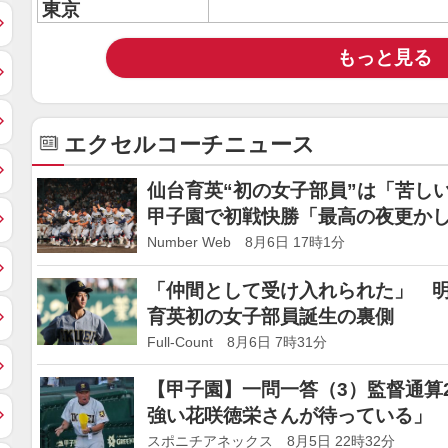
東京
もっと見る
エクセルコーチニュース
仙台育英“初の女子部員”は「苦し
甲子園で初戦快勝「最高の夜更かし
レスなくプレーを…」
Number Web 8月6日 17時1分
「仲間として受け入れられた」 明
育英初の女子部員誕生の裏側
Full-Count 8月6日 7時31分
【甲子園】一問一答（3）監督通算
強い花咲徳栄さんが待っている」
スポニチアネックス 8月5日 22時32分