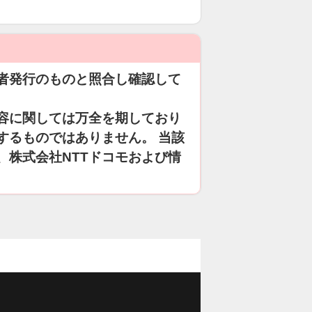
期読まれた記事
者発行のものと照合し確認して
容に関しては万全を期しており
するものではありません。 当該
、株式会社NTTドコモおよび情