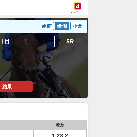
dメニュー
函館
新潟
小倉
6日目
5R
結果
着差
1.23.2