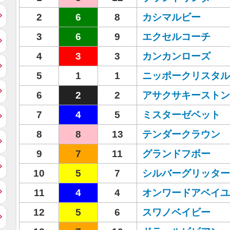
2
6
8
カシマルビー
3
6
9
エクセルコーチ
4
3
3
カンカンローズ
5
1
1
ニッポークリスタル
6
2
2
アサクサキーストン
7
4
5
ミスターゼベット
8
8
13
テンダークラウン
9
7
11
グランドフボー
10
5
7
シルバーグリッター
11
4
4
オンワードアベイユ
12
5
6
スワノベイビー