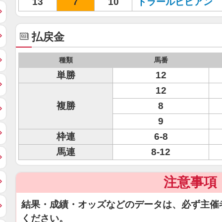
13
7
10
ドラールビビアン
払戻金
種類
馬番
単勝
12
12
複勝
8
9
枠連
6-8
馬連
8-12
注意事項
結果・成績・オッズなどのデータは、必ず主催
ください。