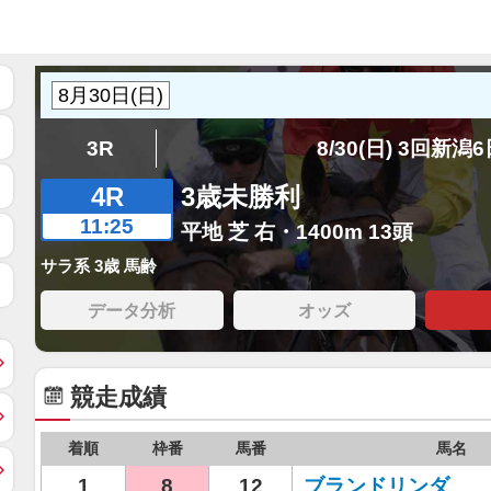
3R
8/30(日) 3回新潟
4R
3歳未勝利
11:25
平地 芝 右・1400m 13頭
サラ系 3歳 馬齢
データ分析
オッズ
競走成績
着順
枠番
馬番
馬名
1
8
12
ブランドリンダ