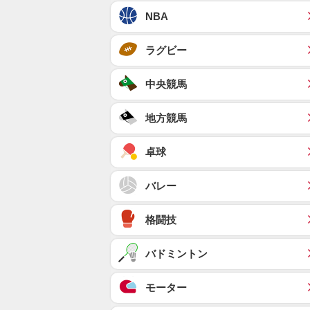
NBA
ラグビー
中央競馬
地方競馬
卓球
バレー
格闘技
バドミントン
モーター