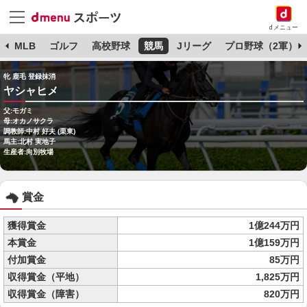
dメニュー
球
MLB
ゴルフ
高校野球
競馬
Jリーグ
プロ野球（2軍）
牝 鹿毛 登録抹消
ヤシャヒメ
父:モガミ
母:オカノサクラ
調教師:中村 好夫 (栗東)
馬主:北村 実地子
生産者:向別牧場
賞金
獲得賞金
1億244万円
本賞金
1億159万円
付加賞金
85万円
収得賞金（平地）
1,825万円
収得賞金（障害）
820万円