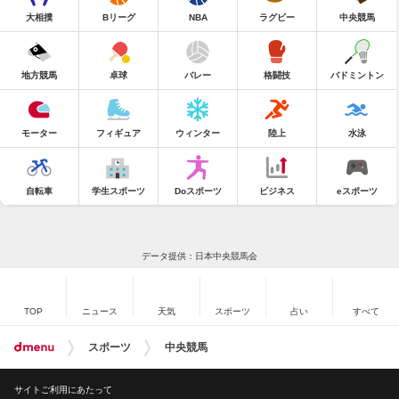
大相撲
Bリーグ
NBA
ラグビー
中央競馬
地方競馬
卓球
バレー
格闘技
バドミントン
モーター
フィギュア
ウィンター
陸上
水泳
自転車
学生スポーツ
Doスポーツ
ビジネス
eスポーツ
データ提供：日本中央競馬会
TOP
ニュース
天気
スポーツ
占い
すべて
スポーツ
中央競馬
サイトご利用にあたって