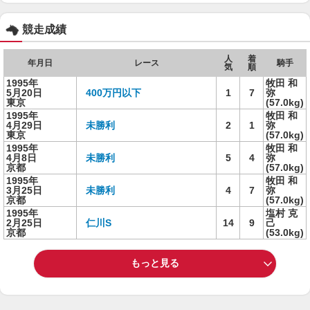
競走成績
人
着
年月日
レース
騎手
気
順
1995年
牧田 和
5月20日
400万円以下
1
7
弥
東京
(57.0kg)
1995年
牧田 和
4月29日
未勝利
2
1
弥
東京
(57.0kg)
1995年
牧田 和
4月8日
未勝利
5
4
弥
京都
(57.0kg)
1995年
牧田 和
3月25日
未勝利
4
7
弥
京都
(57.0kg)
1995年
塩村 克
2月25日
仁川S
14
9
己
京都
(53.0kg)
もっと見る