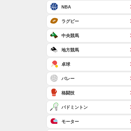
NBA
ラグビー
中央競馬
地方競馬
卓球
バレー
格闘技
バドミントン
モーター