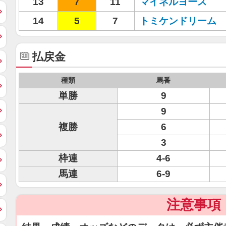
13
7
11
マイネルヨース
14
5
7
トミケンドリーム
払戻金
種類
馬番
単勝
9
9
複勝
6
3
枠連
4-6
馬連
6-9
注意事項