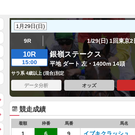
9R
1/29(日) 1回東京
10R
銀嶺ステークス
15:00
平地 ダート 左・1400m 14頭
サラ系 4歳以上 (混合)別定
データ分析
オッズ
競走成績
着順
枠番
馬番
馬名
1
6
9
イブキクラッシュ