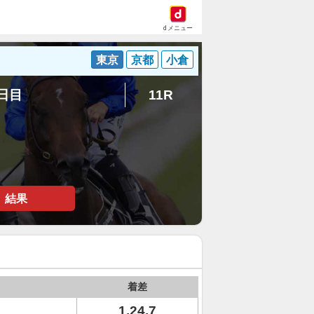
dメニュー
東京
京都
小倉
2日目
11R
結果
着差
1.24.7