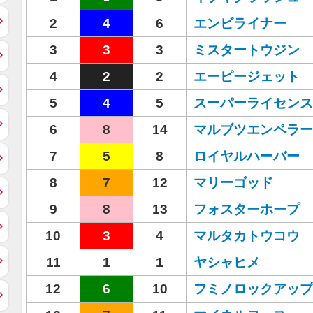
2
4
6
エンビライナー
3
3
3
ミスタートウジン
4
2
2
エーピージェット
5
4
5
スーパーライセンス
6
8
14
マルブツエンペラー
7
5
8
ロイヤルハーバー
8
7
12
マリーゴッド
9
8
13
フォスターホープ
10
3
4
マルタカトウコウ
11
1
1
ヤシャヒメ
12
6
10
フミノロックアップ