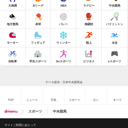
大相撲
Bリーグ
NBA
ラグビー
中央競馬
地方競馬
卓球
バレー
格闘技
バドミントン
モーター
フィギュア
ウィンター
陸上
水泳
自転車
学生スポーツ
Doスポーツ
ビジネス
eスポーツ
データ提供：日本中央競馬会
TOP
ニュース
天気
スポーツ
占い
すべて
スポーツ
中央競馬
サイトご利用にあたって