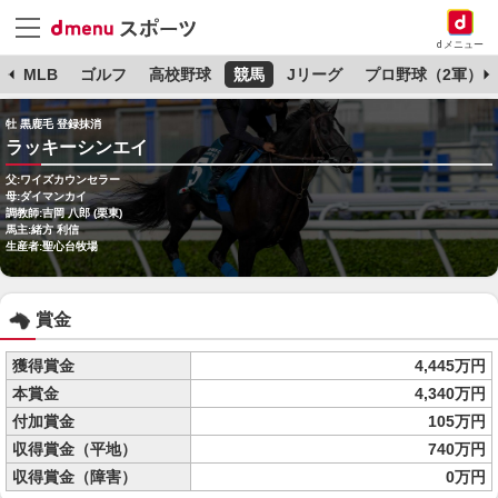
dメニュー
球
MLB
ゴルフ
高校野球
競馬
Jリーグ
プロ野球（2軍）
牡 黒鹿毛 登録抹消
ラッキーシンエイ
父:ワイズカウンセラー
母:ダイマンカイ
調教師:吉岡 八郎 (栗東)
馬主:緒方 利信
生産者:聖心台牧場
賞金
獲得賞金
4,445万円
本賞金
4,340万円
付加賞金
105万円
収得賞金（平地）
740万円
収得賞金（障害）
0万円