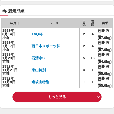
競走成績
人
着
年月日
レース
騎手
気
順
1993年
佐藤 哲
8月14日
TVQ杯
2
4
三
小倉
(57.0kg)
1993年
佐藤 哲
7月17日
西日本スポーツ杯
2
4
三
小倉
(57.0kg)
1993年
佐藤 哲
1月23日
石清水S
5
16
三
京都
(54.0kg)
1992年
佐藤 哲
11月21日
東山特別
4
1
三
京都
(55.0kg)
1992年
佐藤 哲
11月8日
逢坂山特別
1
1
三
京都
(55.0kg)
もっと見る