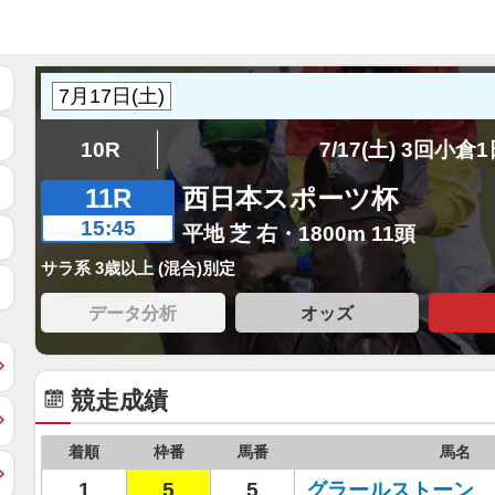
10R
7/17(土) 3回小倉
11R
西日本スポーツ杯
15:45
平地 芝 右・1800m 11頭
サラ系 3歳以上 (混合)別定
データ分析
オッズ
競走成績
着順
枠番
馬番
馬名
1
5
5
グラールストーン