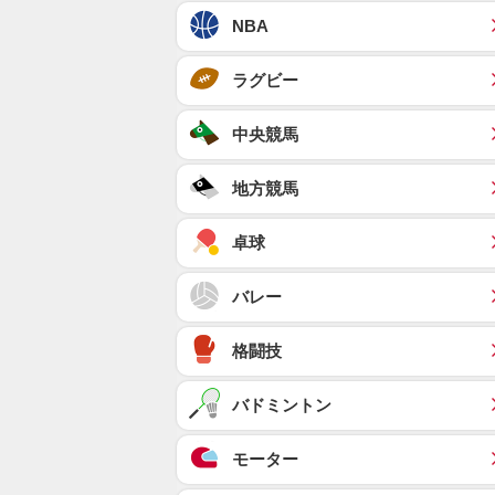
NBA
ラグビー
中央競馬
地方競馬
卓球
バレー
格闘技
バドミントン
モーター