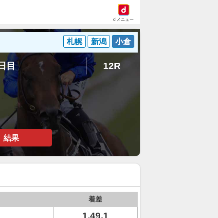
dメニュー
札幌
新潟
小倉
1日目
12R
結果
着差
1.49.1