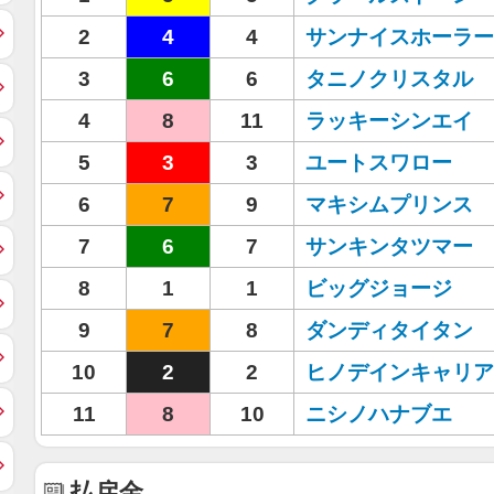
2
4
4
サンナイスホーラー
3
6
6
タニノクリスタル
4
8
11
ラッキーシンエイ
5
3
3
ユートスワロー
6
7
9
マキシムプリンス
7
6
7
サンキンタツマー
8
1
1
ビッグジョージ
9
7
8
ダンディタイタン
10
2
2
ヒノデインキャリア
11
8
10
ニシノハナブエ
払戻金