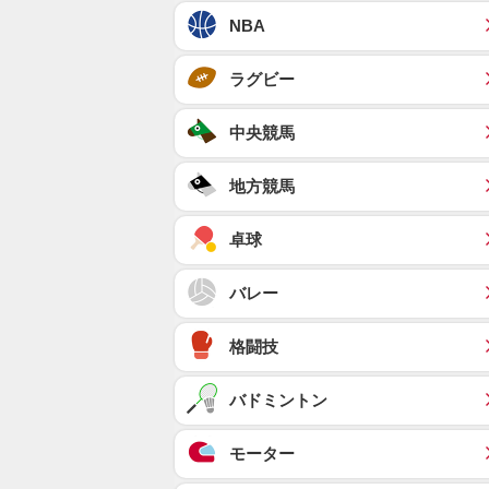
NBA
ラグビー
中央競馬
地方競馬
卓球
バレー
格闘技
バドミントン
モーター