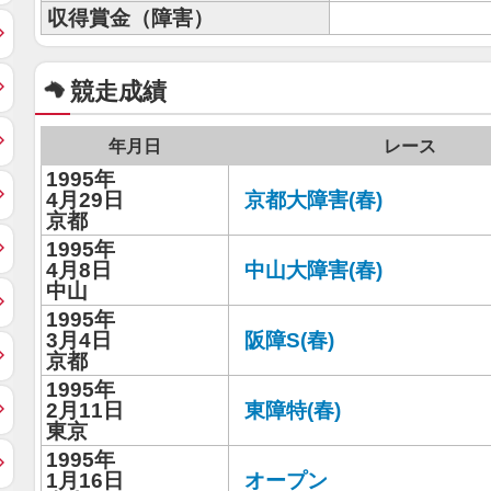
収得賞金（障害）
競走成績
年月日
レース
1995年
4月29日
京都大障害(春)
京都
1995年
4月8日
中山大障害(春)
中山
1995年
3月4日
阪障S(春)
京都
1995年
2月11日
東障特(春)
東京
1995年
1月16日
オープン