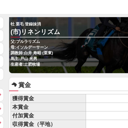
牡 栗毛 登録抹消
(市)リネンリズム
父:プルラリズム
母:イソルデーサーン
調教師:白井 寿昭 (栗東)
馬主:戸山 光男
生産者:土肥牧場
賞金
獲得賞金
本賞金
付加賞金
収得賞金（平地）