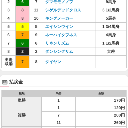
2
6
7
タマモモノノフ
9馬身
3
8
11
シゲルデッドクロス
3 1/2馬身
4
8
10
キングメーカー
5馬身
5
5
5
エイシンウイン
1 3/4馬身
6
7
9
ネーハイタフネス
4馬身
7
6
6
リネンリズム
1 1/2馬身
8
2
2
ダンシングサム
大差
出走
7
8
タイヤン
取消
払戻金
種類
馬番
金額
単勝
1
170円
1
120円
複勝
7
200円
11
260円