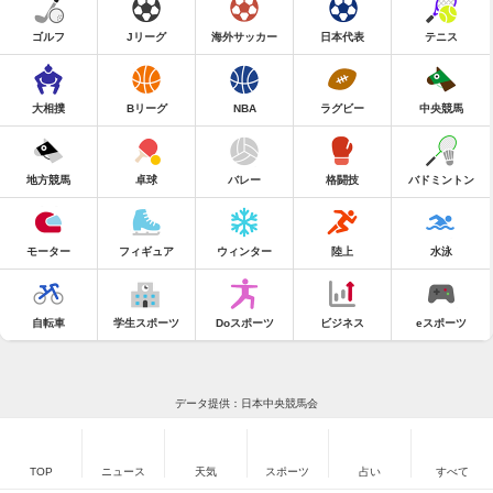
ゴルフ
Jリーグ
海外サッカー
日本代表
テニス
大相撲
Bリーグ
NBA
ラグビー
中央競馬
地方競馬
卓球
バレー
格闘技
バドミントン
モーター
フィギュア
ウィンター
陸上
水泳
自転車
学生スポーツ
Doスポーツ
ビジネス
eスポーツ
データ提供：日本中央競馬会
TOP
ニュース
天気
スポーツ
占い
すべて