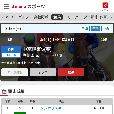
dメニュー
球
MLB
ゴルフ
高校野球
競馬
Jリーグ
プロ野球（2軍）
中山
中京
小倉
8R
3/5(土) 1回中京3日目
10R
中京障害S(春)
9R
14:35
障害 芝 左・3600m 11頭
サラ系障害 4歳以上 (混合)別定
データ分析
オッズ
結果
競走成績
着順
枠番
馬番
馬名
着差
1
1
1
シンホリスキー
4.00.6