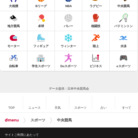
大相撲
Bリーグ
NBA
ラグビー
中央競馬
地方競馬
卓球
バレー
格闘技
バドミントン
モーター
フィギュア
ウィンター
陸上
水泳
自転車
学生スポーツ
Doスポーツ
ビジネス
eスポーツ
データ提供：日本中央競馬会
TOP
ニュース
天気
スポーツ
占い
すべて
スポーツ
中央競馬
サイトご利用にあたって