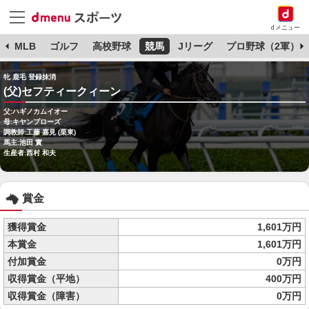
dメニュー
球
MLB
ゴルフ
高校野球
競馬
Jリーグ
プロ野球（2軍）
牝 鹿毛 登録抹消
(父)セフティークィーン
父:ハギノカムイオー
母:キヤンプローズ
調教師:工藤 嘉見 (栗東)
馬主:池田 實
生産者:西村 和夫
賞金
獲得賞金
1,601万円
本賞金
1,601万円
付加賞金
0万円
収得賞金（平地）
400万円
収得賞金（障害）
0万円