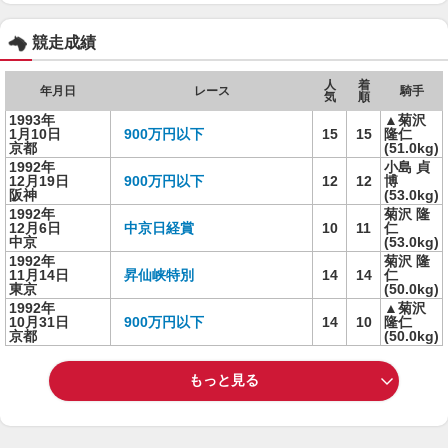
競走成績
人
着
年月日
レース
騎手
気
順
1993年
▲菊沢
1月10日
900万円以下
15
15
隆仁
京都
(51.0kg)
1992年
小島 貞
12月19日
900万円以下
12
12
博
阪神
(53.0kg)
1992年
菊沢 隆
12月6日
中京日経賞
10
11
仁
中京
(53.0kg)
1992年
菊沢 隆
11月14日
昇仙峡特別
14
14
仁
東京
(50.0kg)
1992年
▲菊沢
10月31日
900万円以下
14
10
隆仁
京都
(50.0kg)
もっと見る