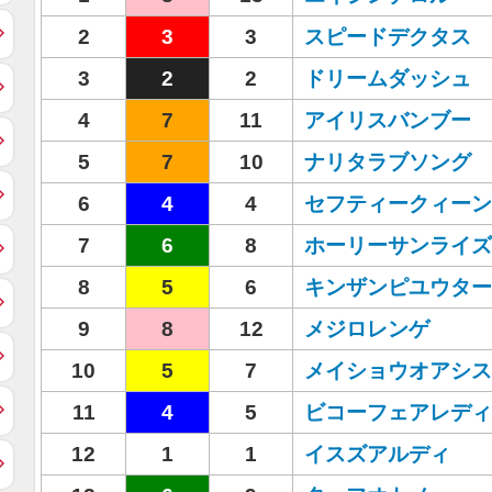
2
3
3
スピードデクタス
3
2
2
ドリームダッシュ
4
7
11
アイリスバンブー
5
7
10
ナリタラブソング
6
4
4
セフティークィーン
7
6
8
ホーリーサンライズ
8
5
6
キンザンピユウター
9
8
12
メジロレンゲ
10
5
7
メイショウオアシス
11
4
5
ビコーフェアレディ
12
1
1
イスズアルディ