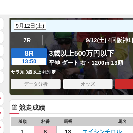
7R
9/12(土) 4回阪神
8R
3歳以上500万円以下
13:50
平地 ダート 右・1200m 13頭
サラ系 3歳以上 牝別定
データ分析
オッズ
競走成績
着順
枠番
馬番
馬名
1
8
13
エイシンチロル