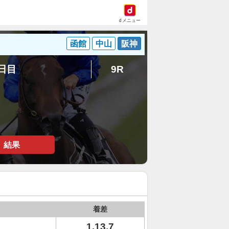
dメニュー
函館
中山
阪神
1日目
9R
結果
着差
1.13.7