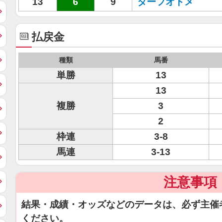
13
6
9
ターフオトメ
払戻金
種類
馬番
単勝
13
13
複勝
3
2
枠連
3-8
馬連
3-13
注意事項
結果・成績・オッズなどのデータは、必ず主催
ください。