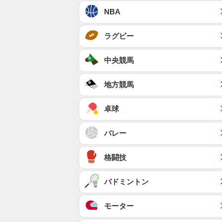
NBA
ラグビー
中央競馬
地方競馬
卓球
バレー
格闘技
バドミントン
モーター