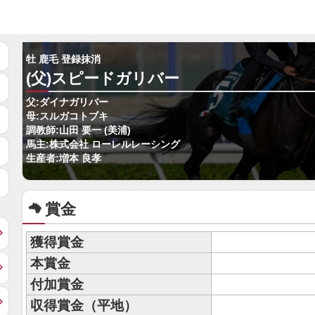
牡 鹿毛 登録抹消
(父)スピードガリバー
父:ダイナガリバー
母:スルガコトブキ
調教師:山田 要一 (美浦)
馬主:株式会社 ローレルレーシング
生産者:増本 良孝
賞金
獲得賞金
本賞金
付加賞金
収得賞金（平地）