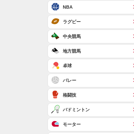
NBA
ラグビー
中央競馬
地方競馬
卓球
バレー
格闘技
バドミントン
モーター