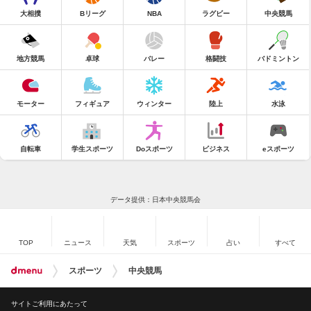
大相撲
Bリーグ
NBA
ラグビー
中央競馬
地方競馬
卓球
バレー
格闘技
バドミントン
モーター
フィギュア
ウィンター
陸上
水泳
自転車
学生スポーツ
Doスポーツ
ビジネス
eスポーツ
データ提供：日本中央競馬会
TOP
ニュース
天気
スポーツ
占い
すべて
スポーツ
中央競馬
サイトご利用にあたって