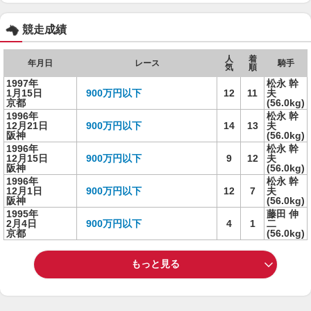
競走成績
人
着
年月日
レース
騎手
気
順
1997年
松永 幹
1月15日
900万円以下
12
11
夫
京都
(56.0kg)
1996年
松永 幹
12月21日
900万円以下
14
13
夫
阪神
(56.0kg)
1996年
松永 幹
12月15日
900万円以下
9
12
夫
阪神
(56.0kg)
1996年
松永 幹
12月1日
900万円以下
12
7
夫
阪神
(56.0kg)
1995年
藤田 伸
2月4日
900万円以下
4
1
二
京都
(56.0kg)
もっと見る