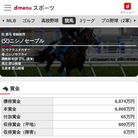
dメニュー
球
MLB
ゴルフ
高校野球
競馬
Jリーグ
プロ野球（2軍）
牡 栗毛 登録抹消
(父)ニシノセーブル
父:サクラユタカオー
母:ニシノサフライ
調教師:松田 正弘 (栗東)
馬主:西山牧場
生産者:西山牧場
賞金
獲得賞金
6,874万円
本賞金
6,809万円
付加賞金
65万円
収得賞金（平地）
800万円
収得賞金（障害）
0万円