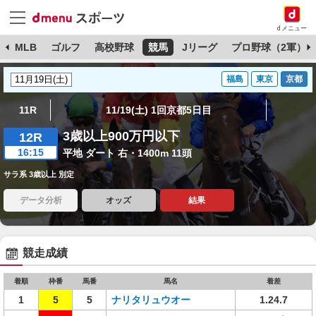
dメニュー
球
MLB
ゴルフ
高校野球
競馬
Jリーグ
プロ野球（2軍）
福島
東京
京都
11R
11/19(土) 1回京都5日目
3歳以上900万円以下
12R
16:15
平地 ダート 右・1400m 11頭
サラ系 3歳以上 別定
データ分析
オッズ
結果
競走成績
着順
枠番
馬番
馬名
着差
1
5
5
ナリタリュウオー
1.24.7