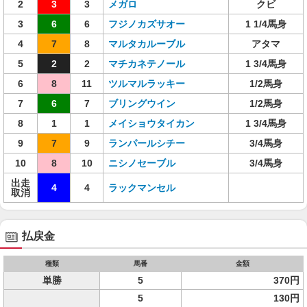
2
3
3
メガロ
クビ
3
6
6
フジノカズサオー
1 1/4馬身
4
7
8
マルタカルーブル
アタマ
5
2
2
マチカネテノール
1 3/4馬身
6
8
11
ツルマルラッキー
1/2馬身
7
6
7
ブリングウイン
1/2馬身
8
1
1
メイショウタイカン
1 3/4馬身
9
7
9
ランパールシチー
3/4馬身
10
8
10
ニシノセーブル
3/4馬身
出走
4
4
ラックマンセル
取消
払戻金
種類
馬番
金額
単勝
5
370円
5
130円