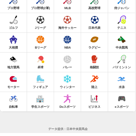
プロ野球
プロ野球(2軍)
MLB
高校野球
侍ジャパン
ゴルフ
Jリーグ
海外サッカー
日本代表
テニス
大相撲
Bリーグ
NBA
ラグビー
中央競馬
地方競馬
卓球
バレー
格闘技
バドミントン
モーター
フィギュア
ウィンター
陸上
水泳
自転車
学生スポーツ
Doスポーツ
ビジネス
eスポーツ
データ提供：日本中央競馬会