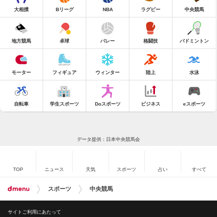
大相撲
Bリーグ
NBA
ラグビー
中央競馬
地方競馬
卓球
バレー
格闘技
バドミントン
モーター
フィギュア
ウィンター
陸上
水泳
自転車
学生スポーツ
Doスポーツ
ビジネス
eスポーツ
データ提供：日本中央競馬会
TOP
ニュース
天気
スポーツ
占い
すべて
スポーツ
中央競馬
サイトご利用にあたって