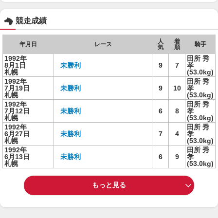
競走成績
人
着
年月日
レース
騎手
気
順
1992年
田所 秀
8月1日
未勝利
9
7
孝
札幌
(53.0kg)
1992年
田所 秀
7月19日
未勝利
9
10
孝
札幌
(53.0kg)
1992年
田所 秀
7月12日
未勝利
6
8
孝
札幌
(53.0kg)
1992年
田所 秀
6月27日
未勝利
7
4
孝
札幌
(53.0kg)
1992年
田所 秀
6月13日
未勝利
6
9
孝
札幌
(53.0kg)
もっと見る