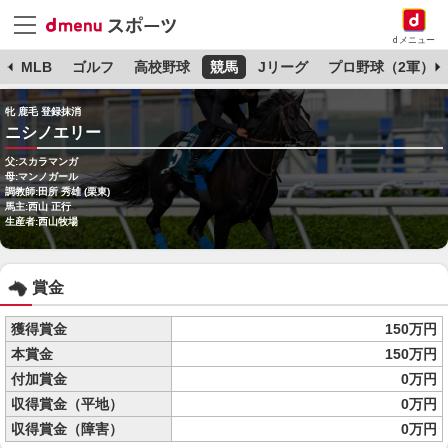
dメニュー
球
MLB
ゴルフ
高校野球
競馬
Jリーグ
プロ野球（2軍）
牝 鹿毛 登録抹消
ニシノエリー
父:スカラマンガ
母:マンノガール
調教師:田所 秀雄 (栗東)
馬主:西山 正行
生産者:西山牧場
賞金
獲得賞金
150万円
本賞金
150万円
付加賞金
0万円
収得賞金（平地）
0万円
収得賞金（障害）
0万円