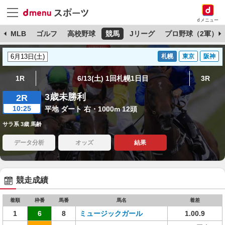
dメニュー
球
MLB
ゴルフ
高校野球
競馬
Jリーグ
プロ野球（2軍）
札幌
東京
阪神
1R
6/13(土) 1回札幌1日目
3R
3歳未勝利
2R
10:25
平地 ダート 右・1000m 12頭
サラ系 3歳 馬齢
データ分析
オッズ
結果
競走成績
着順
枠番
馬番
馬名
着差
1
6
8
ミュージックガール
1.00.9