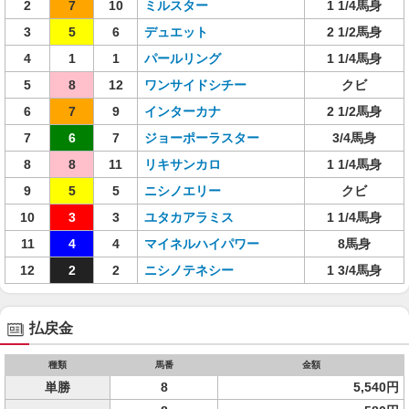
2
7
10
ミルスター
1 1/4馬身
3
5
6
デュエット
2 1/2馬身
4
1
1
パールリング
1 1/4馬身
5
8
12
ワンサイドシチー
クビ
6
7
9
インターカナ
2 1/2馬身
7
6
7
ジョーポーラスター
3/4馬身
8
8
11
リキサンカロ
1 1/4馬身
9
5
5
ニシノエリー
クビ
10
3
3
ユタカアラミス
1 1/4馬身
11
4
4
マイネルハイパワー
8馬身
12
2
2
ニシノテネシー
1 3/4馬身
払戻金
種類
馬番
金額
単勝
8
5,540円