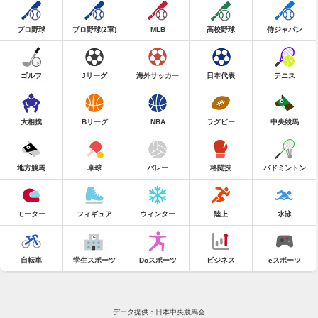
プロ野球
プロ野球(2軍)
MLB
高校野球
侍ジャパン
ゴルフ
Jリーグ
海外サッカー
日本代表
テニス
大相撲
Bリーグ
NBA
ラグビー
中央競馬
地方競馬
卓球
バレー
格闘技
バドミントン
モーター
フィギュア
ウィンター
陸上
水泳
自転車
学生スポーツ
Doスポーツ
ビジネス
eスポーツ
データ提供：日本中央競馬会