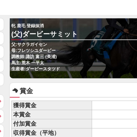
牝 鹿毛 登録抹消
(父)ダービーサミット
父:サクラガイセン
母:フレツシユダービー
調教師:諏訪 富三 (美浦)
馬主:荒木 一平太
生産者:ダービースタツド
賞金
獲得賞金
本賞金
付加賞金
収得賞金（平地）