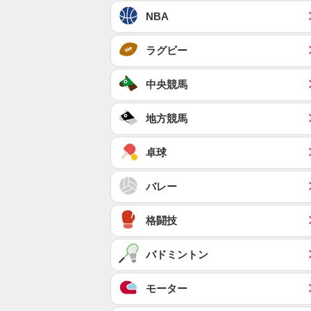
NBA
ラグビー
中央競馬
地方競馬
卓球
バレー
格闘技
バドミントン
モーター