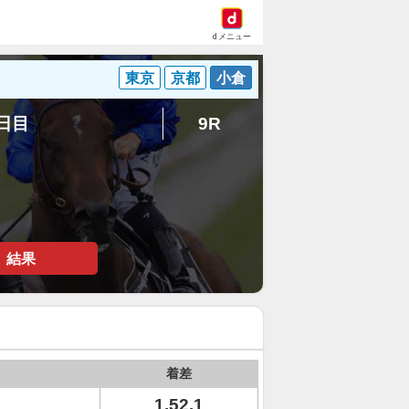
dメニュー
東京
京都
小倉
8日目
9R
結果
着差
1.52.1