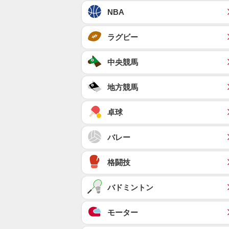
NBA
ラグビー
中央競馬
地方競馬
卓球
バレー
格闘技
バドミントン
モーター