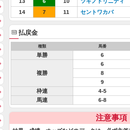
13
6
10
ツキノトリニティ
14
7
11
セントワカバ
払戻金
種類
馬番
単勝
6
6
複勝
8
9
枠連
4-5
馬連
6-8
注意事項