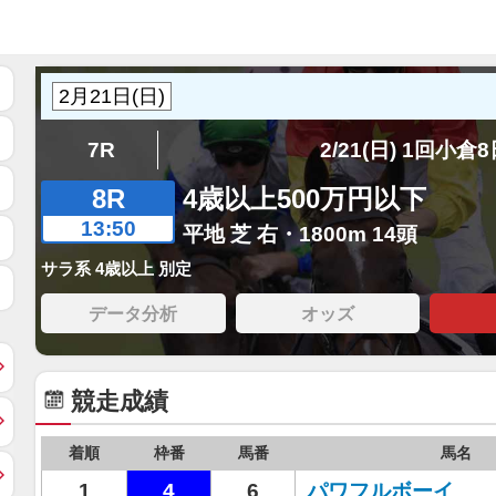
7R
2/21(日) 1回小倉
8R
4歳以上500万円以下
13:50
平地 芝 右・1800m 14頭
サラ系 4歳以上 別定
データ分析
オッズ
競走成績
着順
枠番
馬番
馬名
1
4
6
パワフルボーイ