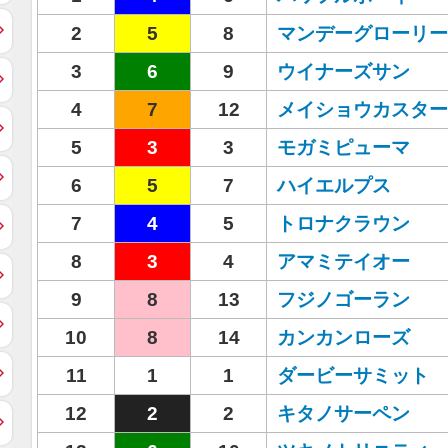
2
5
8
マンデーグローリー
3
6
9
ウイナーズサン
4
7
12
メイショウカスター
5
3
3
モガミピューマ
6
5
7
ハイエルプス
7
4
5
トロナクラウン
8
3
4
アマミテイオー
9
8
13
フジノゴーラン
10
8
14
カンカンローズ
11
1
1
ダービーサミット
12
2
2
キタノサーペン