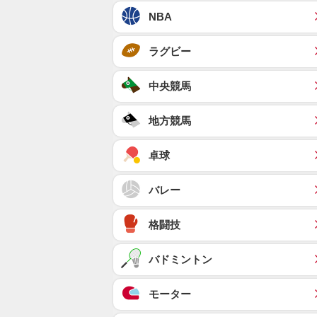
NBA
ラグビー
中央競馬
地方競馬
卓球
バレー
格闘技
バドミントン
モーター