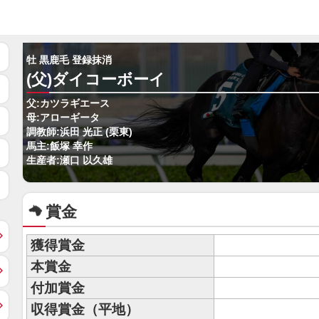
牡 黒鹿毛 登録抹消
(父)ダイコーボーイ
父:カツラギエース
母:アローギータ
調教師:浜田 光正 (栗東)
馬主:飯塚 幸作
生産者:瀬口 以久雄
賞金
獲得賞金
本賞金
付加賞金
収得賞金（平地）