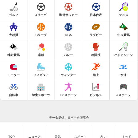
ゴルフ
Jリーグ
海外サッカー
日本代表
テニス
大相撲
Bリーグ
NBA
ラグビー
中央競馬
地方競馬
卓球
バレー
格闘技
バドミントン
モーター
フィギュア
ウィンター
陸上
水泳
自転車
学生スポーツ
Doスポーツ
ビジネス
eスポーツ
データ提供：日本中央競馬会
TOP
ニュース
天気
スポーツ
占い
すべて