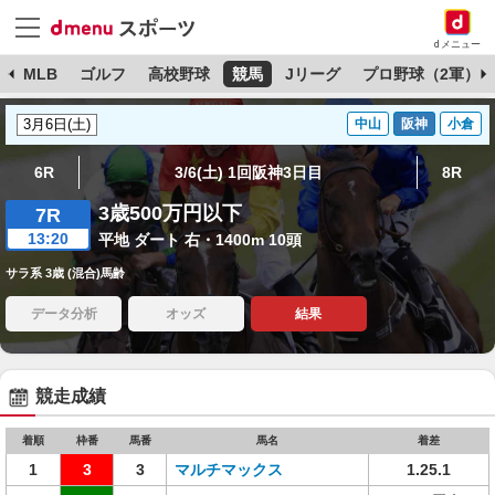
dメニュー
球
MLB
ゴルフ
高校野球
競馬
Jリーグ
プロ野球（2軍）
中山
阪神
小倉
6R
3/6(土) 1回阪神3日目
8R
3歳500万円以下
7R
13:20
平地 ダート 右・1400m 10頭
サラ系 3歳 (混合)馬齢
データ分析
オッズ
結果
競走成績
着順
枠番
馬番
馬名
着差
1
3
3
マルチマックス
1.25.1