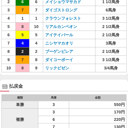
2
6
6
メイショウマサカド
1 1/2馬身
3
7
7
ダイゴストロング
6馬身
4
1
1
クラウンフォレスト
3 1/2馬身
5
8
10
リアルカンペオン
2 1/2馬身
6
5
5
アイテイパール
2 1/2馬身
7
4
4
ニシヤマカオリ
3馬身
8
2
2
ブーゲンビレア
2 1/2馬身
9
7
8
ダイコーボーイ
3 1/2馬身
10
8
9
リックビゼン
3/4馬身
払戻金
種類
馬番
金額
単勝
3
550円
3
170円
複勝
6
220円
7
130円