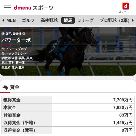
dメニュー
球
MLB
ゴルフ
高校野球
競馬
Jリーグ
プロ野球（2軍）
牡 鹿毛 登録抹消
パワーターボ
父:ビシヨツプボブ
母:キタノフレンド
調教師:斉藤 義美 (栗東)
馬主:西村 新一郎
生産者:北俣 益男
賞金
獲得賞金
7,709万円
本賞金
7,620万円
付加賞金
89万円
収得賞金（平地）
1,425万円
収得賞金（障害）
0万円