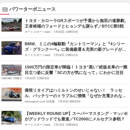
パワーターボニュース
トヨタ・カローラGRスポーツが予選から無双の連勝劇。
王者候補のフォードとヒョンデも譲らず／BTCC第5戦
オートスポーツweb 7月30日 14時53分
BMW、ミニの4輪駆動『カントリーマン』と『4シリー
ズ・グランクーペ』に装備厳選＆充実の新グレードが追
加
オートスポーツweb 7月28日 15時12分
1500万円の限定車が降臨！トヨタ“黒い”絶版名車の一際
目立つ姿に反響「SCの方が気になって」にわかに注目
ABEMA TIMES 7月24日 11時29分
痛恨リタイアはハミルトンのせいじゃない！ ラッセ
ル、バッテリーのトラブルに憤慨「なぜか充電されなか
った……もう失望感もないよ」
motorsport.com 日本版 7月20日 8時29分
【WEEKLY ROUND UP】スーパーマスタング・マッハE
がグッドウッドでも最速／TC2000にメルセデス参戦？
オートスポーツweb 7月15日 15時48分