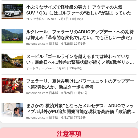
小ぶりなサイズで怪物級の実力！ アウディの人気
SUV「Q3」にはゴルファーの“欲しい”が詰まっていた
ゴルフ情報ALBA.Net 7月1日 11時15分
ルクレール、フェラーリのADUOアップデートへの期待
は抑えめ「革命的な変化ではない。でも正しい一歩だ」
motorsport.com 日本版 6月28日 19時1分
ヌービル「ゴールラインを越えるまでは終わっていな
い」最終日へ4.1秒差の緊張状態が続く／第8戦ギリシャ
デイ3コメント集
オートスポーツweb 6月28日 13時46分
フェラーリ、夏休み明けにパワーユニットのアップデー
ト第2弾投入か。新型ターボを準備
motorsport.com 日本版 6月25日 19時43分
まさかの“救済対象”となったメルセデス、ADUOでレッ
ドブル以外がPU追加開発可能な現状を高評価「政治的な
意図が一切ない」
motorsport.com 日本版 6月17日 7時17分
注意事項