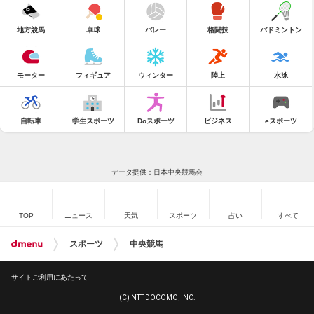
地方競馬
卓球
バレー
格闘技
バドミントン
モーター
フィギュア
ウィンター
陸上
水泳
自転車
学生スポーツ
Doスポーツ
ビジネス
eスポーツ
データ提供：日本中央競馬会
TOP
ニュース
天気
スポーツ
占い
すべて
スポーツ
中央競馬
サイトご利用にあたって
(C) NTT DOCOMO, INC.