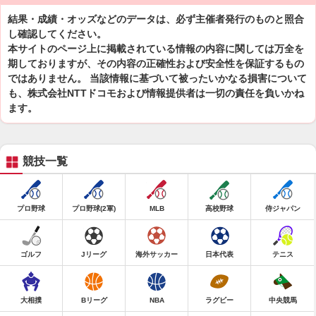
結果・成績・オッズなどのデータは、必ず主催者発行のものと照合
し確認してください。
本サイトのページ上に掲載されている情報の内容に関しては万全を
期しておりますが、その内容の正確性および安全性を保証するもの
ではありません。 当該情報に基づいて被ったいかなる損害について
も、株式会社NTTドコモおよび情報提供者は一切の責任を負いかね
ます。
競技一覧
プロ野球
プロ野球(2軍)
MLB
高校野球
侍ジャパン
ゴルフ
Jリーグ
海外サッカー
日本代表
テニス
大相撲
Bリーグ
NBA
ラグビー
中央競馬