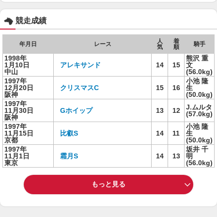
競走成績
人
着
年月日
レース
騎手
気
順
1998年
熊沢 重
1月10日
アレキサンド
14
15
文
中山
(56.0kg)
1997年
小池 隆
12月20日
クリスマスC
15
16
生
阪神
(50.0kg)
1997年
J.ムルタ
11月30日
Gホイップ
13
12
(57.0kg)
阪神
1997年
小池 隆
11月15日
比叡S
14
11
生
京都
(50.0kg)
1997年
坂井 千
11月1日
霜月S
14
13
明
東京
(56.0kg)
もっと見る