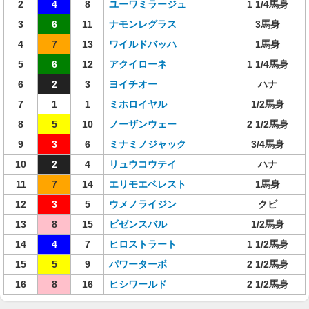
2
4
8
ユーワミラージュ
1 1/4馬身
3
6
11
ナモンレグラス
3馬身
4
7
13
ワイルドバッハ
1馬身
5
6
12
アクイローネ
1 1/4馬身
6
2
3
ヨイチオー
ハナ
7
1
1
ミホロイヤル
1/2馬身
8
5
10
ノーザンウェー
2 1/2馬身
9
3
6
ミナミノジャック
3/4馬身
10
2
4
リュウコウテイ
ハナ
11
7
14
エリモエベレスト
1馬身
12
3
5
ウメノライジン
クビ
13
8
15
ビゼンスバル
1/2馬身
14
4
7
ヒロストラート
1 1/2馬身
15
5
9
パワーターボ
2 1/2馬身
16
8
16
ヒシワールド
2 1/2馬身