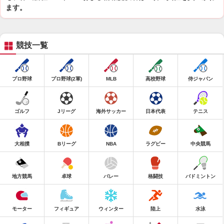
ます。
競技一覧
プロ野球
プロ野球(2軍)
MLB
高校野球
侍ジャパン
ゴルフ
Jリーグ
海外サッカー
日本代表
テニス
大相撲
Bリーグ
NBA
ラグビー
中央競馬
地方競馬
卓球
バレー
格闘技
バドミントン
モーター
フィギュア
ウィンター
陸上
水泳