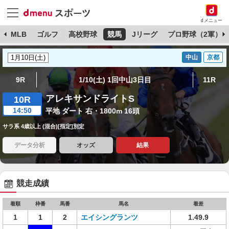
dメニュー
球
MLB
ゴルフ
高校野球
競馬
Jリーグ
プロ野球（2軍）
中山
京都
9R
1/10(土) 1回中山3日目
11R
アレキサンドライトS
10R
14:50
平地 ダート 右・1800m 16頭
サラ系 4歳以上 (混合)[指定]別定
データ分析
オッズ
結果
競走成績
着順
枠番
馬番
馬名
着差
1
1
2
エイシングランツ
1.49.9