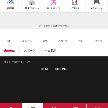
自転車
学生スポーツ
Doスポーツ
ビジネス
eスポーツ
データ提供：日本中央競馬会
TOP
ニュース
天気
スポーツ
占い
すべて
スポーツ
中央競馬
サイトご利用にあたって
(C) NTT DOCOMO, INC.