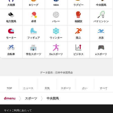
大相撲
Bリーグ
NBA
ラグビー
中央競馬
地方競馬
卓球
バレー
格闘技
バドミントン
モーター
フィギュア
ウィンター
陸上
水泳
自転車
学生スポーツ
Doスポーツ
ビジネス
eスポーツ
データ提供：日本中央競馬会
TOP
ニュース
天気
スポーツ
占い
すべて
スポーツ
中央競馬
サイトご利用にあたって