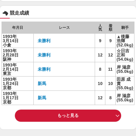
競走成績
人
着
年月日
レース
騎手
気
順
1993年
▲後藤
3月14日
未勝利
9
9
浩輝
小倉
(52.0kg)
1993年
☆日吉
2月28日
未勝利
12
12
正和
阪神
(54.0kg)
1993年
岸 滋彦
2月14日
未勝利
8
11
(55.0kg)
東京
1993年
田原 成
1月24日
新馬
10
10
貴
京都
(55.0kg)
1993年
岸 滋彦
1月17日
新馬
12
8
(55.0kg)
京都
もっと見る