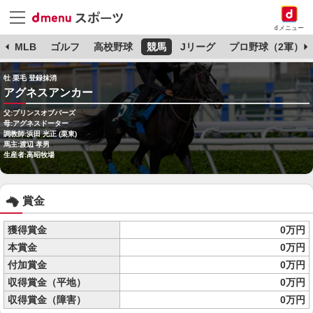
dメニュー
球
MLB
ゴルフ
高校野球
競馬
Jリーグ
プロ野球（2軍）
牡 栗毛 登録抹消
アグネスアンカー
父:プリンスオブバーズ
母:アグネスドーター
調教師:浜田 光正 (栗東)
馬主:渡辺 孝男
生産者:高昭牧場
賞金
獲得賞金
0万円
本賞金
0万円
付加賞金
0万円
収得賞金（平地）
0万円
収得賞金（障害）
0万円