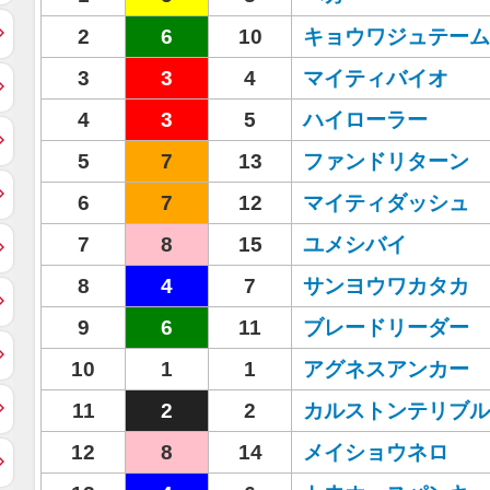
2
6
10
キョウワジュテーム
3
3
4
マイティバイオ
4
3
5
ハイローラー
5
7
13
ファンドリターン
6
7
12
マイティダッシュ
7
8
15
ユメシバイ
8
4
7
サンヨウワカタカ
9
6
11
ブレードリーダー
10
1
1
アグネスアンカー
11
2
2
カルストンテリブル
12
8
14
メイショウネロ