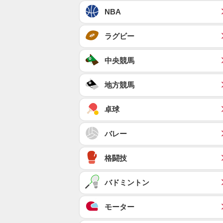
NBA
ラグビー
中央競馬
地方競馬
卓球
バレー
格闘技
バドミントン
モーター