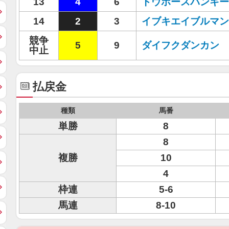
13
4
6
トウホースパンキー
14
2
3
イブキエイブルマン
競争
5
9
ダイフクダンカン
中止
払戻金
種類
馬番
単勝
8
8
複勝
10
4
枠連
5-6
馬連
8-10