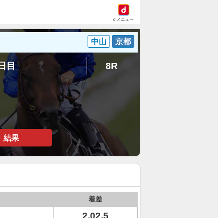
dメニュー
中山
京都
8日目
8R
結果
着差
2.02.5