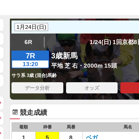
6R
1/24(日) 1回京都
7R
3歳新馬
13:20
平地 芝 右・2000m 15頭
サラ系 3歳 (混合)馬齢
データ分析
オッズ
競走成績
着順
枠番
馬番
馬名
1
5
8
ベガ