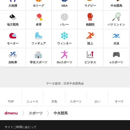
大相撲
Bリーグ
NBA
ラグビー
中央競馬
地方競馬
卓球
バレー
格闘技
バドミントン
モーター
フィギュア
ウィンター
陸上
水泳
自転車
学生スポーツ
Doスポーツ
ビジネス
eスポーツ
データ提供：日本中央競馬会
TOP
ニュース
天気
スポーツ
占い
すべて
スポーツ
中央競馬
サイトご利用にあたって