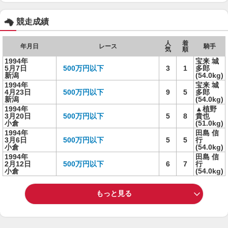
競走成績
人
着
年月日
レース
騎手
気
順
1994年
宝来 城
5月7日
500万円以下
3
1
多郎
新潟
(54.0kg)
1994年
宝来 城
4月23日
500万円以下
9
5
多郎
新潟
(54.0kg)
1994年
▲植野
3月20日
500万円以下
5
8
貴也
小倉
(51.0kg)
1994年
田島 信
3月6日
500万円以下
5
5
行
小倉
(54.0kg)
1994年
田島 信
2月12日
500万円以下
6
7
行
小倉
(54.0kg)
もっと見る