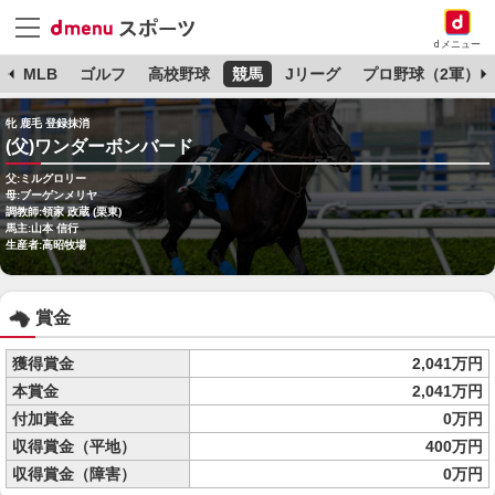
dメニュー
球
MLB
ゴルフ
高校野球
競馬
Jリーグ
プロ野球（2軍）
牝 鹿毛 登録抹消
(父)ワンダーボンバード
父:ミルグロリー
母:ブーゲンメリヤ
調教師:領家 政蔵 (栗東)
馬主:山本 信行
生産者:高昭牧場
賞金
獲得賞金
2,041万円
本賞金
2,041万円
付加賞金
0万円
収得賞金（平地）
400万円
収得賞金（障害）
0万円