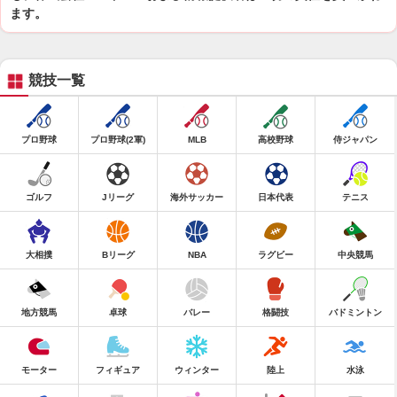
ます。
競技一覧
プロ野球
プロ野球(2軍)
MLB
高校野球
侍ジャパン
ゴルフ
Jリーグ
海外サッカー
日本代表
テニス
大相撲
Bリーグ
NBA
ラグビー
中央競馬
地方競馬
卓球
バレー
格闘技
バドミントン
モーター
フィギュア
ウィンター
陸上
水泳