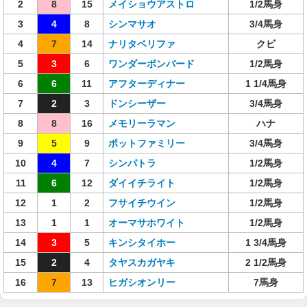
2
8
15
メイショウアストロ
1/2馬身
3
4
8
シンマサオ
3/4馬身
4
7
14
ナリタベリファ
クビ
5
3
6
ワンダーボンバード
1/2馬身
6
6
11
アフターディナー
1 1/4馬身
7
2
3
ドンシーザー
3/4馬身
8
8
16
メモリーラマン
ハナ
9
5
9
ポットファミリー
3/4馬身
10
4
7
シンパトラ
1/2馬身
11
6
12
ダイイチライト
1/2馬身
12
1
2
フサイチウイン
1/2馬身
13
1
1
オーマサホワイト
1/2馬身
14
3
5
キンシタイホー
1 3/4馬身
15
2
4
タヤスカガヤキ
2 1/2馬身
16
7
13
ヒガシオンリー
7馬身