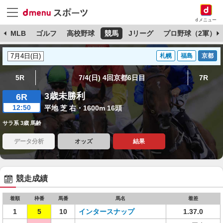
dメニュー
球
MLB
ゴルフ
高校野球
競馬
Jリーグ
プロ野球（2軍）
札幌
福島
京都
5R
7/4(日) 4回京都6日目
7R
3歳未勝利
6R
12:50
平地 芝 右・1600m 16頭
サラ系 3歳 馬齢
データ分析
オッズ
結果
競走成績
着順
枠番
馬番
馬名
着差
1
5
10
インタースナップ
1.37.0