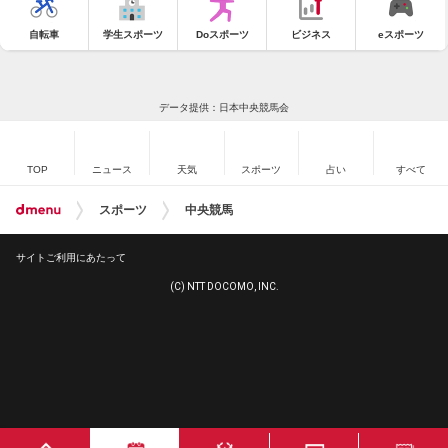
自転車
学生スポーツ
Doスポーツ
ビジネス
eスポーツ
データ提供：日本中央競馬会
TOP
ニュース
天気
スポーツ
占い
すべて
スポーツ
中央競馬
サイトご利用にあたって
(C) NTT DOCOMO, INC.