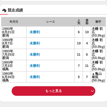
競走成績
人
着
年月日
レース
騎手
気
順
1993年
木幡 初
8月21日
未勝利
6
10
広
新潟
(53.0kg)
1993年
木幡 初
8月7日
未勝利
10
4
広
新潟
(53.0kg)
1993年
木幡 初
7月25日
未勝利
11
6
広
新潟
(53.0kg)
1993年
木幡 初
7月3日
未勝利
7
11
広
福島
(53.0kg)
1993年
▲亀山
6月20日
未勝利
5
7
泰延
福島
(50.0kg)
もっと見る