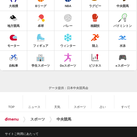
大相撲
Bリーグ
NBA
ラグビー
中央競馬
地方競馬
卓球
バレー
格闘技
バドミントン
モーター
フィギュア
ウィンター
陸上
水泳
自転車
学生スポーツ
Doスポーツ
ビジネス
eスポーツ
データ提供：日本中央競馬会
TOP
ニュース
天気
スポーツ
占い
すべて
スポーツ
中央競馬
サイトご利用にあたって