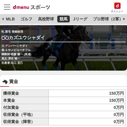
dメニュー
球
MLB
ゴルフ
高校野球
競馬
Jリーグ
プロ野球（2軍）
牝 栗毛 登録抹消
(父)カズユウシャダイ
父:アンバーシヤダイ
母:トサノビユーチフル
調教師:稲葉 隆一 (美浦)
馬主:澤井 唯一
生産者:出口 宜己
賞金
獲得賞金
150万円
本賞金
150万円
付加賞金
0万円
収得賞金（平地）
0万円
収得賞金（障害）
0万円