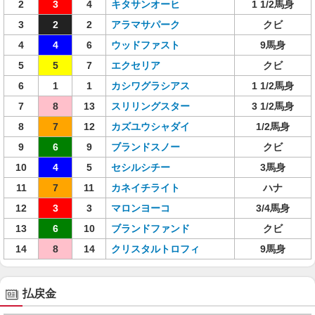
2
3
4
キタサンオーヒ
1 1/2馬身
3
2
2
アラマサパーク
クビ
4
4
6
ウッドファスト
9馬身
5
5
7
エクセリア
クビ
6
1
1
カシワグラシアス
1 1/2馬身
7
8
13
スリリングスター
3 1/2馬身
8
7
12
カズユウシャダイ
1/2馬身
9
6
9
ブランドスノー
クビ
10
4
5
セシルシチー
3馬身
11
7
11
カネイチライト
ハナ
12
3
3
マロンヨーコ
3/4馬身
13
6
10
ブランドファンド
クビ
14
8
14
クリスタルトロフィ
9馬身
払戻金