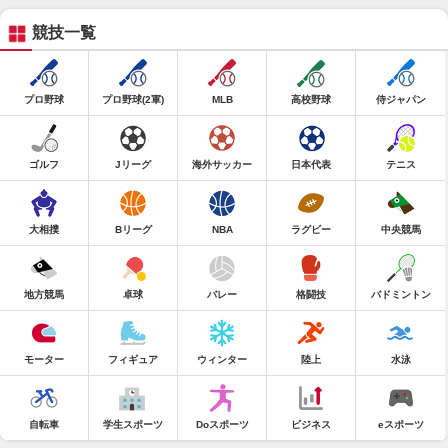
競技一覧
プロ野球
プロ野球(2軍)
MLB
高校野球
侍ジャパン
ゴルフ
Jリーグ
海外サッカー
日本代表
テニス
大相撲
Bリーグ
NBA
ラグビー
中央競馬
地方競馬
卓球
バレー
格闘技
バドミントン
モーター
フィギュア
ウィンター
陸上
水泳
自転車
学生スポーツ
Doスポーツ
ビジネス
eスポーツ