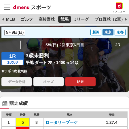
dメニュー
球
MLB
ゴルフ
高校野球
競馬
Jリーグ
プロ野球（2軍）
新潟
東京
京都
5/9(日) 2回東京6日目
2R
3歳未勝利
1R
10:00
平地 ダート 左・1400m 14頭
サラ系 3歳 牝馬齢
データ分析
オッズ
結果
競走成績
着順
枠番
馬番
馬名
着差
1
5
8
ロータリーブーケ
1.27.4