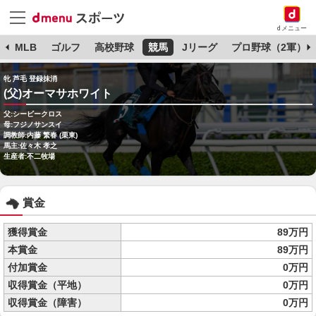
dメニュー
球
MLB
ゴルフ
高校野球
競馬
Jリーグ
プロ野球（2軍）
牝 芦毛 登録抹消
(父)オーマサホワイト
父:シービークロス
母:フジノサンスイ
調教師:内藤 繁春 (栗東)
馬主:佐々木 孝之
生産者:不二牧場
賞金
獲得賞金
89万円
本賞金
89万円
付加賞金
0万円
収得賞金（平地）
0万円
収得賞金（障害）
0万円