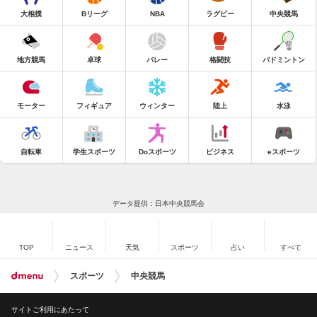
大相撲
Bリーグ
NBA
ラグビー
中央競馬
地方競馬
卓球
バレー
格闘技
バドミントン
モーター
フィギュア
ウィンター
陸上
水泳
自転車
学生スポーツ
Doスポーツ
ビジネス
eスポーツ
データ提供：日本中央競馬会
TOP
ニュース
天気
スポーツ
占い
すべて
スポーツ
中央競馬
サイトご利用にあたって