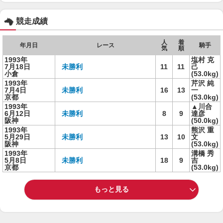
競走成績
人
着
年月日
レース
騎手
気
順
1993年
塩村 克
7月18日
未勝利
11
11
己
小倉
(53.0kg)
1993年
芹沢 純
7月4日
未勝利
16
13
一
京都
(53.0kg)
1993年
▲川合
6月12日
未勝利
8
9
達彦
阪神
(50.0kg)
1993年
熊沢 重
5月29日
未勝利
13
10
文
阪神
(53.0kg)
1993年
溝橋 秀
5月8日
未勝利
18
9
吉
京都
(53.0kg)
もっと見る