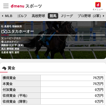
dメニュー
球
MLB
ゴルフ
高校野球
競馬
Jリーグ
プロ野球（2軍）
牡 黒鹿毛 登録抹消
(父)ユタカホーオー
父:シービークロス
母:ユタカクイン
調教師:古川 平 (栗東)
馬主:豊間根 虎雄
生産者:塚田 達明
賞金
獲得賞金
75万円
本賞金
75万円
付加賞金
0万円
収得賞金（平地）
0万円
収得賞金（障害）
0万円