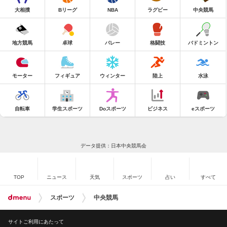
大相撲
Bリーグ
NBA
ラグビー
中央競馬
地方競馬
卓球
バレー
格闘技
バドミントン
モーター
フィギュア
ウィンター
陸上
水泳
自転車
学生スポーツ
Doスポーツ
ビジネス
eスポーツ
データ提供：日本中央競馬会
TOP
ニュース
天気
スポーツ
占い
すべて
スポーツ
中央競馬
サイトご利用にあたって