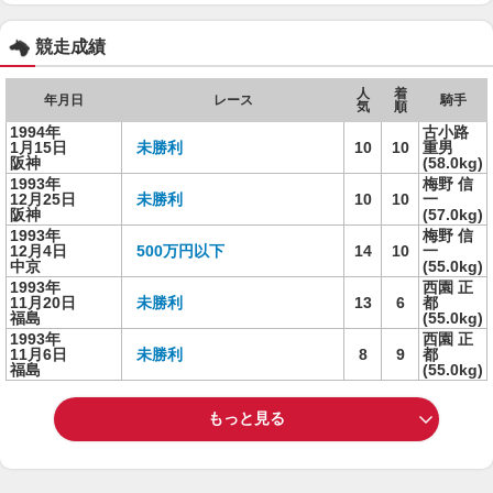
競走成績
人
着
年月日
レース
騎手
気
順
1994年
古小路
1月15日
未勝利
10
10
重男
阪神
(58.0kg)
1993年
梅野 信
12月25日
未勝利
10
10
一
阪神
(57.0kg)
1993年
梅野 信
12月4日
500万円以下
14
10
一
中京
(55.0kg)
1993年
西園 正
11月20日
未勝利
13
6
都
福島
(55.0kg)
1993年
西園 正
11月6日
未勝利
8
9
都
福島
(55.0kg)
もっと見る