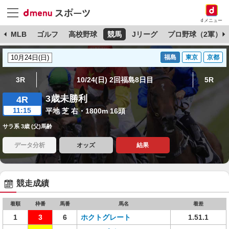
dメニュー
球
MLB
ゴルフ
高校野球
競馬
Jリーグ
プロ野球（2軍）
福島
東京
京都
3R
10/24(日) 2回福島8日目
5R
3歳未勝利
4R
11:15
平地 芝 右・1800m 16頭
サラ系 3歳 (父)馬齢
データ分析
オッズ
結果
競走成績
着順
枠番
馬番
馬名
着差
1
3
6
ホクトグレート
1.51.1