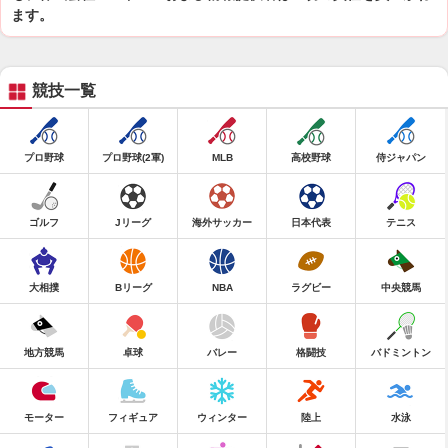
ます。
競技一覧
プロ野球
プロ野球(2軍)
MLB
高校野球
侍ジャパン
ゴルフ
Jリーグ
海外サッカー
日本代表
テニス
大相撲
Bリーグ
NBA
ラグビー
中央競馬
地方競馬
卓球
バレー
格闘技
バドミントン
モーター
フィギュア
ウィンター
陸上
水泳