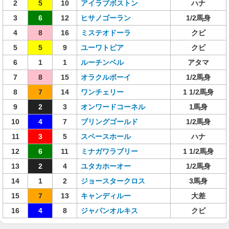
2
5
10
アイラブボストン
ハナ
3
6
12
ヒサノゴーラン
1/2馬身
4
8
16
ミステオドーラ
クビ
5
5
9
ユーワトピア
クビ
6
1
1
ルーチンベル
アタマ
7
8
15
オラクルボーイ
1/2馬身
8
7
14
ワンチェリー
1 1/2馬身
9
2
3
オンワードコーネル
1馬身
10
4
7
ブリングゴールド
1/2馬身
11
3
5
スペースホール
ハナ
12
6
11
ミナガワラブリー
1 1/2馬身
13
2
4
ユタカホーオー
1/2馬身
14
1
2
ジョースタークロス
3馬身
15
7
13
キャンディルー
大差
16
4
8
ジャパンオルキス
クビ