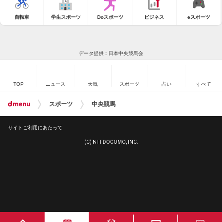
自転車
学生スポーツ
Doスポーツ
ビジネス
eスポーツ
データ提供：日本中央競馬会
TOP
ニュース
天気
スポーツ
占い
すべて
スポーツ
中央競馬
サイトご利用にあたって
(C) NTT DOCOMO, INC.