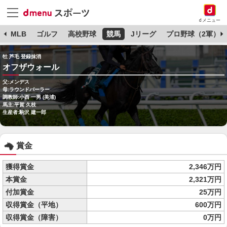
dメニュー
球
MLB
ゴルフ
高校野球
競馬
Jリーグ
プロ野球（2軍）
牡 芦毛 登録抹消
オフザウォール
父:メンデス
母:ラウンドパーラー
調教師:小西 一男 (美浦)
馬主:平賀 久枝
生産者:駒沢 建一郎
賞金
獲得賞金
2,346万円
本賞金
2,321万円
付加賞金
25万円
収得賞金（平地）
600万円
収得賞金（障害）
0万円