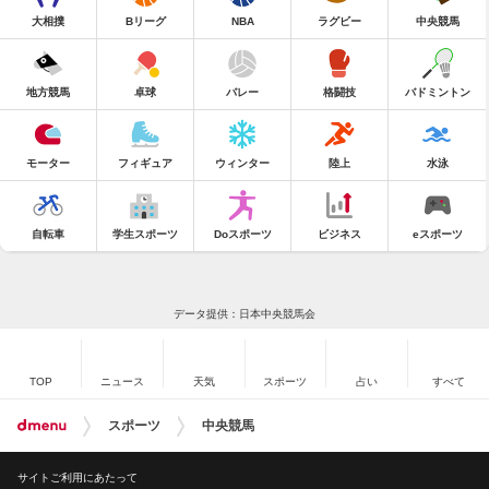
大相撲
Bリーグ
NBA
ラグビー
中央競馬
地方競馬
卓球
バレー
格闘技
バドミントン
モーター
フィギュア
ウィンター
陸上
水泳
自転車
学生スポーツ
Doスポーツ
ビジネス
eスポーツ
データ提供：日本中央競馬会
TOP
ニュース
天気
スポーツ
占い
すべて
スポーツ
中央競馬
サイトご利用にあたって