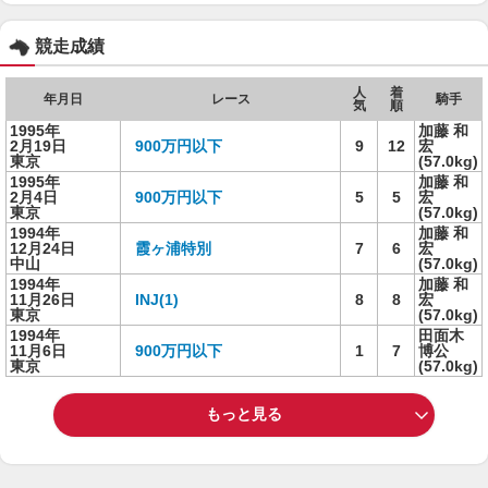
競走成績
人
着
年月日
レース
騎手
気
順
1995年
加藤 和
2月19日
900万円以下
9
12
宏
東京
(57.0kg)
1995年
加藤 和
2月4日
900万円以下
5
5
宏
東京
(57.0kg)
1994年
加藤 和
12月24日
霞ヶ浦特別
7
6
宏
中山
(57.0kg)
1994年
加藤 和
11月26日
INJ(1)
8
8
宏
東京
(57.0kg)
1994年
田面木
11月6日
900万円以下
1
7
博公
東京
(57.0kg)
もっと見る