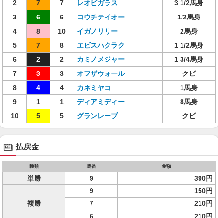
2
7
7
レオビガラス
3 1/2馬身
3
6
6
コウチテイオー
1/2馬身
4
8
10
イガノリリー
2馬身
5
7
8
エビスハクラク
1 1/2馬身
6
2
2
カミノメジャー
1 3/4馬身
7
3
3
オフザウォール
クビ
8
4
4
カネミヤコ
1馬身
9
1
1
ディアミディー
8馬身
10
5
5
グランレーブ
クビ
払戻金
種類
馬番
金額
単勝
9
390円
9
150円
複勝
7
210円
6
210円