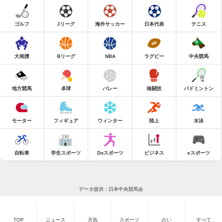
ゴルフ
Jリーグ
海外サッカー
日本代表
テニス
大相撲
Bリーグ
NBA
ラグビー
中央競馬
地方競馬
卓球
バレー
格闘技
バドミントン
モーター
フィギュア
ウィンター
陸上
水泳
自転車
学生スポーツ
Doスポーツ
ビジネス
eスポーツ
データ提供：日本中央競馬会
TOP
ニュース
天気
スポーツ
占い
すべて