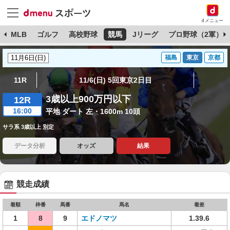
dメニュー
球
MLB
ゴルフ
高校野球
競馬
Jリーグ
プロ野球（2軍）
福島
東京
京都
11R
11/6(日) 5回東京2日目
3歳以上900万円以下
12R
16:00
平地 ダート 左・1600m 10頭
サラ系 3歳以上 別定
データ分析
オッズ
結果
競走成績
着順
枠番
馬番
馬名
着差
1
8
9
エドノマツ
1.39.6