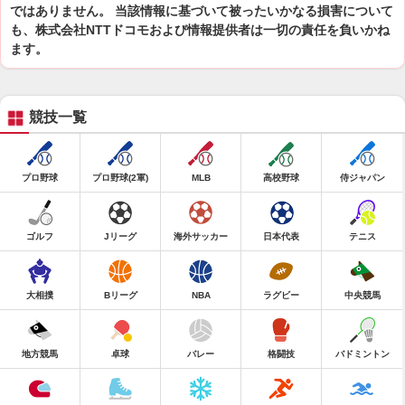
ではありません。 当該情報に基づいて被ったいかなる損害について
も、株式会社NTTドコモおよび情報提供者は一切の責任を負いかね
ます。
競技一覧
プロ野球
プロ野球(2軍)
MLB
高校野球
侍ジャパン
ゴルフ
Jリーグ
海外サッカー
日本代表
テニス
大相撲
Bリーグ
NBA
ラグビー
中央競馬
地方競馬
卓球
バレー
格闘技
バドミントン