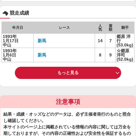
競走成績
人
着
年月日
レース
騎手
気
順
1993年
郷原 洋
1月17日
新馬
14
7
行
中山
(53.0kg)
1993年
☆郷原
1月6日
新馬
8
9
洋司
中山
(52.0kg)
もっと見る
注意事項
結果・成績・オッズなどのデータは、必ず主催者発行のものと照合
し確認してください。
本サイトのページ上に掲載されている情報の内容に関しては万全を
期しておりますが、その内容の正確性および安全性を保証するもの