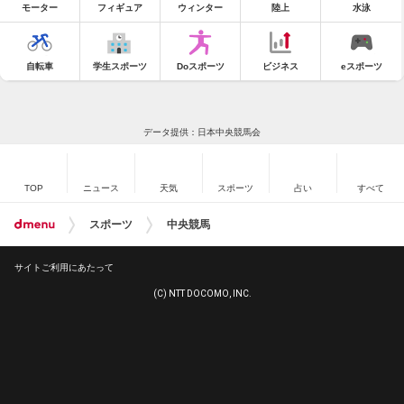
モーター
フィギュア
ウィンター
陸上
水泳
自転車
学生スポーツ
Doスポーツ
ビジネス
eスポーツ
データ提供：日本中央競馬会
TOP
ニュース
天気
スポーツ
占い
すべて
スポーツ
中央競馬
サイトご利用にあたって
(C) NTT DOCOMO, INC.