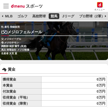
dメニュー
球
MLB
ゴルフ
高校野球
競馬
Jリーグ
プロ野球（2軍）
牝 鹿毛 登録抹消
(父)メジロフェルメール
父:メジロイーグル
母:メジロチモン
調教師:保田 隆芳 (美浦)
馬主:有限会社 メジロ牧場
生産者:大宮 貢
賞金
獲得賞金
0万円
本賞金
0万円
付加賞金
0万円
収得賞金（平地）
0万円
収得賞金（障害）
0万円