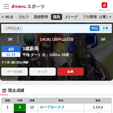
dメニュー
球
MLB
ゴルフ
高校野球
競馬
Jリーグ
プロ野球（2軍）
中山
京都
3R
1/6(水) 1回中山2日目
5R
3歳新馬
4R
11:15
平地 ダート 右・1200m 16頭
サラ系 3歳 (混合)馬齢
データ分析
オッズ
結果
競走成績
着順
枠番
馬番
馬名
着差
1
6
12
ホープホークス
1.14.2