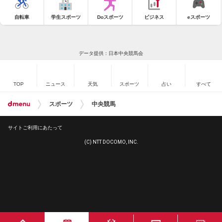
自転車
学生スポーツ
Doスポーツ
ビジネス
eスポーツ
データ提供：日本中央競馬会
TOP
ニュース
天気
スポーツ
占い
すべて
スポーツ
中央競馬
サイトご利用にあたって
(C) NTT DOCOMO, INC.