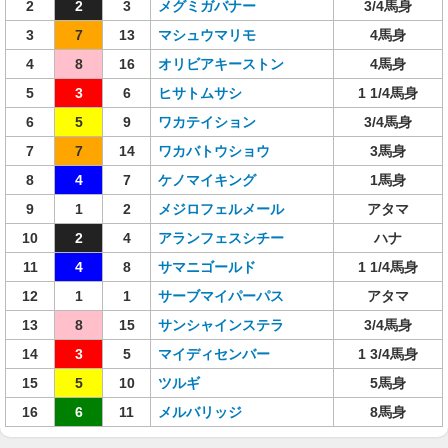
2
2
3
メグミガバナー
3/4馬身
3
7
13
マシュウマリモ
4馬身
4
8
16
オリビアキーストン
4馬身
5
3
6
ヒサトムサシ
1 1/4馬身
6
5
9
ワカテイション
3/4馬身
7
7
14
ワカバトウショウ
3馬身
8
4
7
ケノマイキング
1馬身
9
1
2
メジロフェルメール
アタマ
10
2
4
アランフェスシチー
ハナ
11
4
8
サマニゴールド
1 1/4馬身
12
1
1
サーブマイパーパス
アタマ
13
8
15
サンシャインステラ
3/4馬身
14
3
5
マイディセンバー
1 3/4馬身
15
5
10
ツルギ
5馬身
16
6
11
メルバリッジ
8馬身