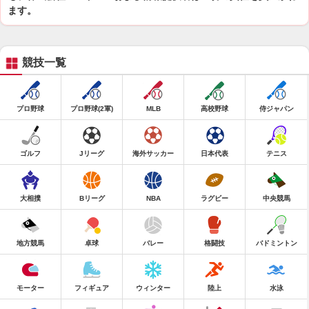
ます。
競技一覧
プロ野球
プロ野球(2軍)
MLB
高校野球
侍ジャパン
ゴルフ
Jリーグ
海外サッカー
日本代表
テニス
大相撲
Bリーグ
NBA
ラグビー
中央競馬
地方競馬
卓球
バレー
格闘技
バドミントン
モーター
フィギュア
ウィンター
陸上
水泳