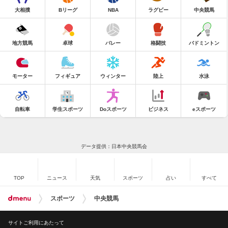
大相撲
Bリーグ
NBA
ラグビー
中央競馬
地方競馬
卓球
バレー
格闘技
バドミントン
モーター
フィギュア
ウィンター
陸上
水泳
自転車
学生スポーツ
Doスポーツ
ビジネス
eスポーツ
データ提供：日本中央競馬会
TOP
ニュース
天気
スポーツ
占い
すべて
スポーツ
中央競馬
サイトご利用にあたって