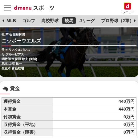
dメニュー
球
MLB
ゴルフ
高校野球
競馬
Jリーグ
プロ野球（2軍）
牡 芦毛 登録抹消
ニッポーウエルズ
父:クリスタルパレス
母:ブルーピアス
調教師:久保田 敏夫 (美浦)
馬主:山石 祐一
生産者:青藍牧場
賞金
獲得賞金
440万円
本賞金
440万円
付加賞金
0万円
収得賞金（平地）
0万円
収得賞金（障害）
0万円