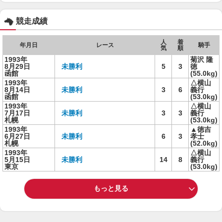
競走成績
人
着
年月日
レース
騎手
気
順
1993年
菊沢 隆
8月29日
未勝利
5
3
徳
函館
(55.0kg)
1993年
△横山
8月14日
未勝利
3
6
義行
函館
(53.0kg)
1993年
△横山
7月17日
未勝利
3
3
義行
札幌
(53.0kg)
1993年
▲徳吉
6月27日
未勝利
6
3
孝士
札幌
(52.0kg)
1993年
△横山
5月15日
未勝利
14
8
義行
東京
(53.0kg)
もっと見る