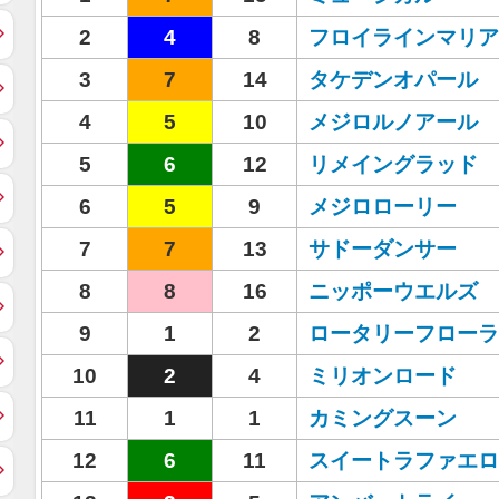
2
4
8
フロイラインマリア
3
7
14
タケデンオパール
4
5
10
メジロルノアール
5
6
12
リメイングラッド
6
5
9
メジロローリー
7
7
13
サドーダンサー
8
8
16
ニッポーウエルズ
9
1
2
ロータリーフローラ
10
2
4
ミリオンロード
11
1
1
カミングスーン
12
6
11
スイートラファエロ