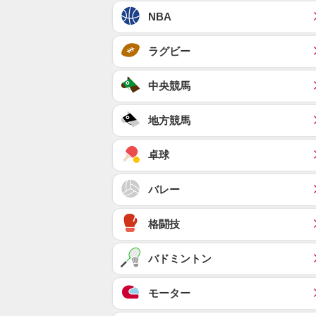
NBA
ラグビー
中央競馬
地方競馬
卓球
バレー
格闘技
バドミントン
モーター