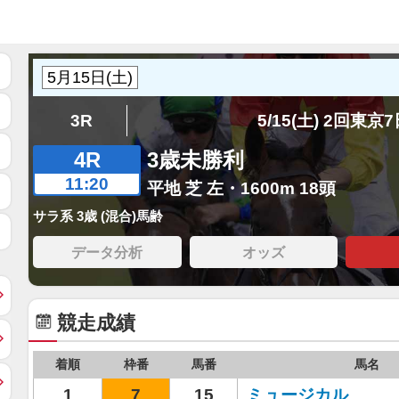
3R
5/15(土) 2回東京
4R
3歳未勝利
11:20
平地 芝 左・1600m 18頭
サラ系 3歳 (混合)馬齢
データ分析
オッズ
競走成績
着順
枠番
馬番
馬名
1
7
15
ミュージカル