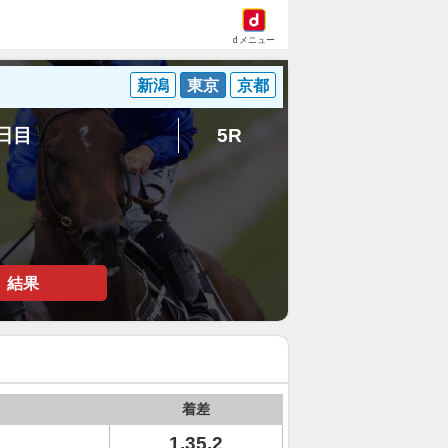
dメニュー
新潟
東京
京都
7日目
5R
結果
着差
1.35.2