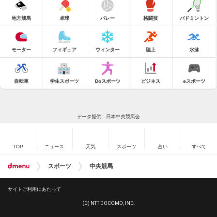
地方競馬
卓球
バレー
格闘技
バドミントン
モーター
フィギュア
ウィンター
陸上
水泳
自転車
学生スポーツ
Doスポーツ
ビジネス
eスポーツ
データ提供：日本中央競馬会
TOP
ニュース
天気
スポーツ
占い
すべて
スポーツ
中央競馬
サイトご利用にあたって
(C) NTT DOCOMO, INC.