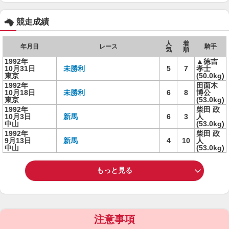
競走成績
人
着
年月日
レース
騎手
気
順
1992年
▲徳吉
10月31日
未勝利
5
7
孝士
東京
(50.0kg)
1992年
田面木
10月18日
未勝利
6
8
博公
東京
(53.0kg)
1992年
柴田 政
10月3日
新馬
6
3
人
中山
(53.0kg)
1992年
柴田 政
9月13日
新馬
4
10
人
中山
(53.0kg)
もっと見る
注意事項