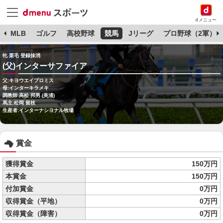
dメニュー
球
MLB
ゴルフ
高校野球
競馬
Jリーグ
プロ野球（2軍）
牝 栗毛 登録抹消
(父)インターサファイア
父:キヨウエイプロミス
母:インターキラメキ
調教師:高松 邦男 (美浦)
馬主:松岡 留枝
生産者:インターナシヨナル牧場
賞金
獲得賞金
150万円
本賞金
150万円
付加賞金
0万円
収得賞金（平地）
0万円
収得賞金（障害）
0万円