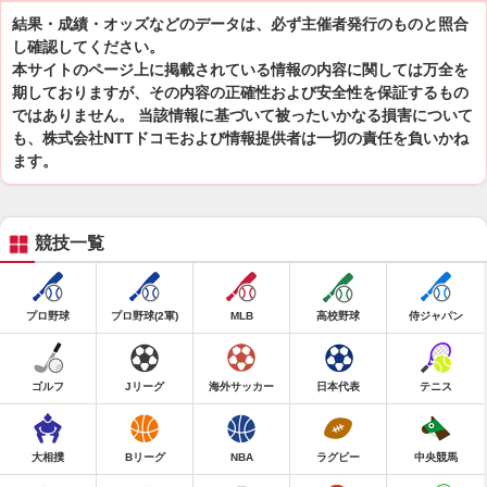
結果・成績・オッズなどのデータは、必ず主催者発行のものと照合
し確認してください。
本サイトのページ上に掲載されている情報の内容に関しては万全を
期しておりますが、その内容の正確性および安全性を保証するもの
ではありません。 当該情報に基づいて被ったいかなる損害について
も、株式会社NTTドコモおよび情報提供者は一切の責任を負いかね
ます。
競技一覧
プロ野球
プロ野球(2軍)
MLB
高校野球
侍ジャパン
ゴルフ
Jリーグ
海外サッカー
日本代表
テニス
大相撲
Bリーグ
NBA
ラグビー
中央競馬