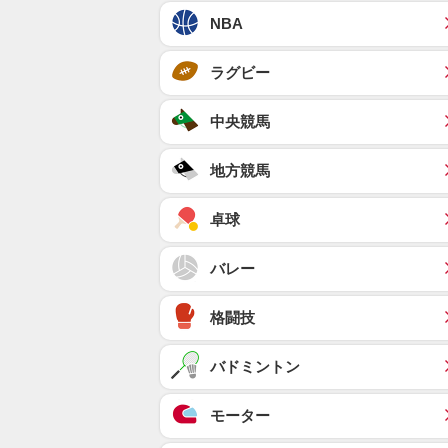
NBA
ラグビー
中央競馬
地方競馬
卓球
バレー
格闘技
バドミントン
モーター