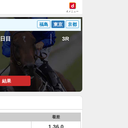
dメニュー
福島
東京
京都
4日目
3R
結果
着差
1.36.0