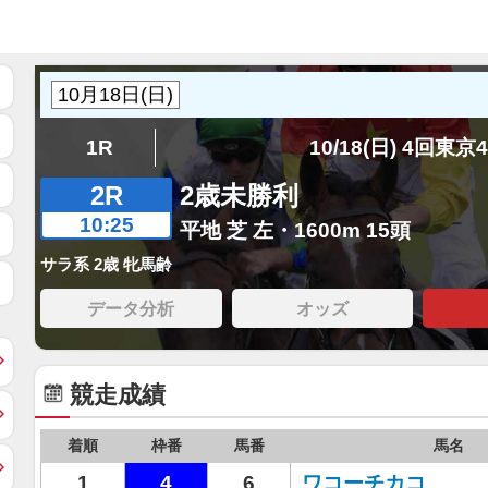
1R
10/18(日) 4回東京
2R
2歳未勝利
10:25
平地 芝 左・1600m 15頭
サラ系 2歳 牝馬齢
データ分析
オッズ
競走成績
着順
枠番
馬番
馬名
1
4
6
ワコーチカコ