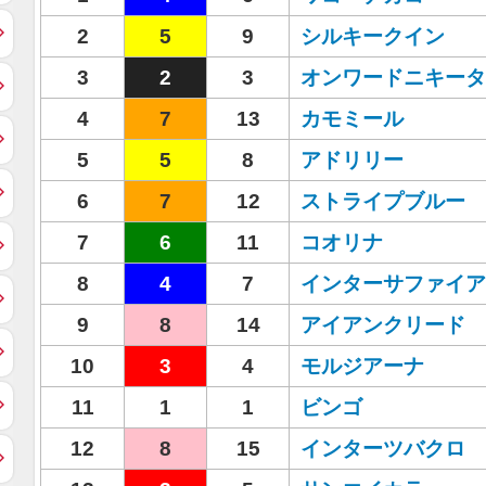
2
5
9
シルキークイン
3
2
3
オンワードニキータ
4
7
13
カモミール
5
5
8
アドリリー
6
7
12
ストライプブルー
7
6
11
コオリナ
8
4
7
インターサファイア
9
8
14
アイアンクリード
10
3
4
モルジアーナ
11
1
1
ビンゴ
12
8
15
インターツバクロ