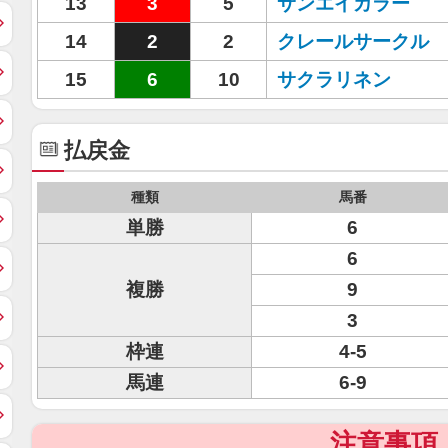
13
3
5
サンエイカラー
14
2
2
クレールサークル
15
6
10
サクラリネン
払戻金
種類
馬番
単勝
6
6
複勝
9
3
枠連
4-5
馬連
6-9
注意事項