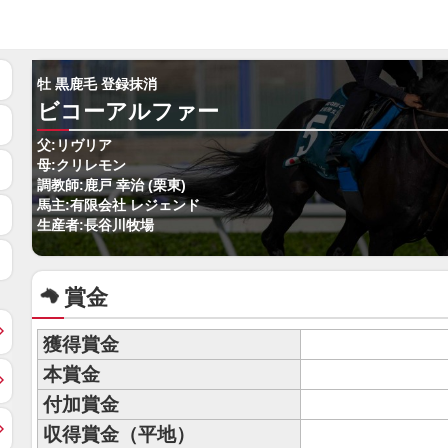
牡 黒鹿毛 登録抹消
ビコーアルファー
父:リヴリア
母:クリレモン
調教師:鹿戸 幸治 (栗東)
馬主:有限会社 レジェンド
生産者:長谷川牧場
賞金
獲得賞金
本賞金
付加賞金
収得賞金（平地）