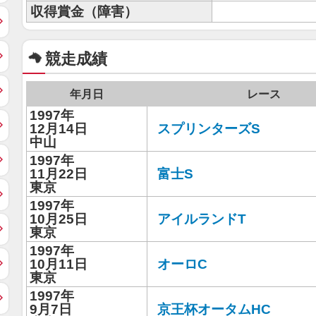
収得賞金（障害）
競走成績
年月日
レース
1997年
12月14日
スプリンターズS
中山
1997年
11月22日
富士S
東京
1997年
10月25日
アイルランドT
東京
1997年
10月11日
オーロC
東京
1997年
9月7日
京王杯オータムHC