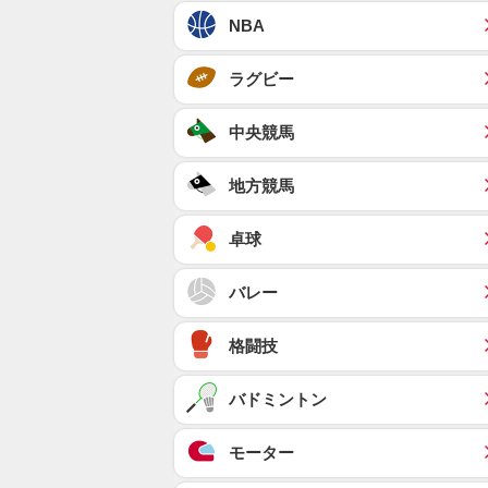
NBA
ラグビー
中央競馬
地方競馬
卓球
バレー
格闘技
バドミントン
モーター