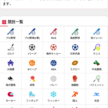
ます。
競技一覧
プロ野球
プロ野球(2軍)
MLB
高校野球
侍ジャパン
ゴルフ
Jリーグ
海外サッカー
日本代表
テニス
大相撲
Bリーグ
NBA
ラグビー
中央競馬
地方競馬
卓球
バレー
格闘技
バドミントン
モーター
フィギュア
ウィンター
陸上
水泳