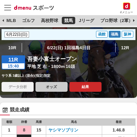
dメニュー
球
MLB
ゴルフ
高校野球
競馬
Jリーグ
プロ野球（2軍）
函館
福島
阪神
10R
6/22(日) 1回福島4日目
12R
吾妻小富士オープン
11R
15:40
平地 芝 右・1800m 16頭
サラ系 3歳以上 (混合)(指定)別定
データ分析
オッズ
結果
競走成績
着順
枠番
馬番
馬名
着差
1
8
15
ヤシマソブリン
1.46.8