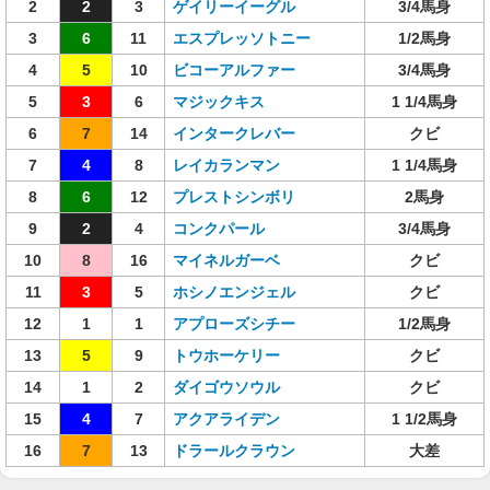
2
2
3
ゲイリーイーグル
3/4馬身
3
6
11
エスプレッソトニー
1/2馬身
4
5
10
ビコーアルファー
3/4馬身
5
3
6
マジックキス
1 1/4馬身
6
7
14
インタークレバー
クビ
7
4
8
レイカランマン
1 1/4馬身
8
6
12
プレストシンボリ
2馬身
9
2
4
コンクパール
3/4馬身
10
8
16
マイネルガーベ
クビ
11
3
5
ホシノエンジェル
クビ
12
1
1
アプローズシチー
1/2馬身
13
5
9
トウホーケリー
クビ
14
1
2
ダイゴウソウル
クビ
15
4
7
アクアライデン
1 1/2馬身
16
7
13
ドラールクラウン
大差