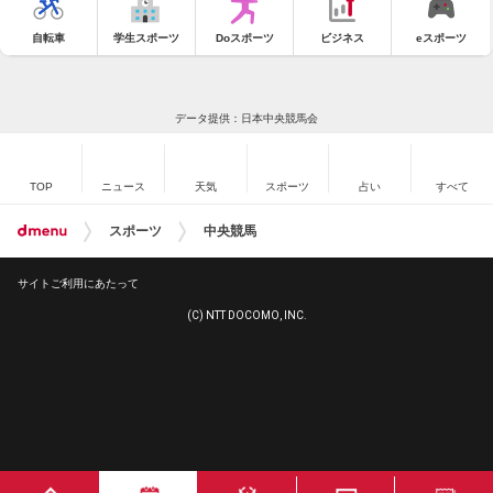
自転車
学生スポーツ
Doスポーツ
ビジネス
eスポーツ
データ提供：日本中央競馬会
TOP
ニュース
天気
スポーツ
占い
すべて
スポーツ
中央競馬
サイトご利用にあたって
(C) NTT DOCOMO, INC.