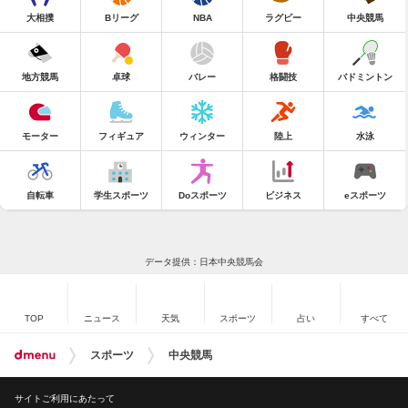
大相撲
Bリーグ
NBA
ラグビー
中央競馬
地方競馬
卓球
バレー
格闘技
バドミントン
モーター
フィギュア
ウィンター
陸上
水泳
自転車
学生スポーツ
Doスポーツ
ビジネス
eスポーツ
データ提供：日本中央競馬会
TOP
ニュース
天気
スポーツ
占い
すべて
スポーツ
中央競馬
サイトご利用にあたって