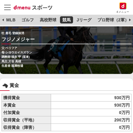
dメニュー
球
MLB
ゴルフ
高校野球
競馬
Jリーグ
プロ野球（2軍）
牡 鹿毛 登録抹消
フジノメジャー
父:ベリフア
母:シヨウエイスズラン
調教師:福永 甲 (栗東)
馬主:大谷 高雄
生産者:福満牧場
賞金
獲得賞金
930万円
本賞金
930万円
付加賞金
0万円
収得賞金（平地）
200万円
収得賞金（障害）
0万円