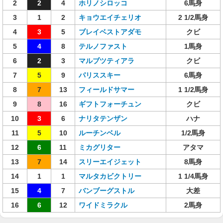
2
2
4
ホリノシロッコ
6馬身
3
1
2
キョウエイチェリオ
2 1/2馬身
4
3
5
ブレイベストアダモ
クビ
5
4
8
テルノファスト
1馬身
6
2
3
マルブツティアラ
クビ
7
5
9
パリススキー
6馬身
8
7
13
フィールドサマー
1 1/2馬身
9
8
16
ギフトフォーチュン
クビ
10
3
6
ナリタテンザン
ハナ
11
5
10
ルーチンベル
1/2馬身
12
6
11
ミカグリター
アタマ
13
7
14
スリーエイジェット
8馬身
14
1
1
マルタカビクトリー
1 1/4馬身
15
4
7
バンブーグストル
大差
16
6
12
ワイドミラクル
2馬身