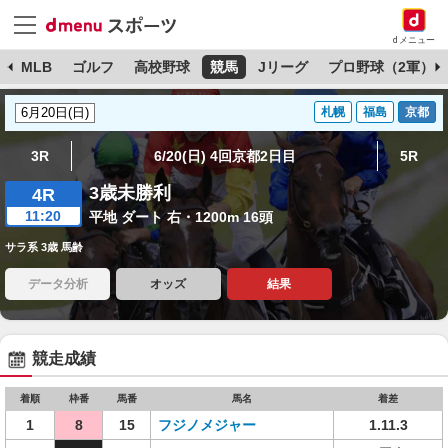
dメニュー
球
MLB
ゴルフ
高校野球
競馬
Jリーグ
プロ野球（2軍）
札幌
福島
京都
3R
6/20(日) 4回京都2日目
5R
3歳未勝利
4R
11:20
平地 ダート 右・1200m 16頭
サラ系 3歳 馬齢
データ分析
オッズ
結果
競走成績
着順
枠番
馬番
馬名
着差
1
8
15
フジノメジャー
1.11.3