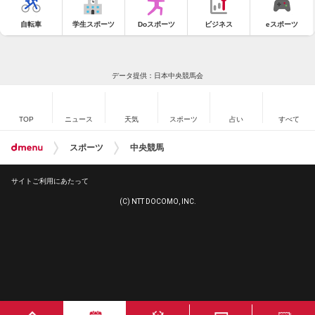
自転車
学生スポーツ
Doスポーツ
ビジネス
eスポーツ
データ提供：日本中央競馬会
TOP
ニュース
天気
スポーツ
占い
すべて
スポーツ
中央競馬
サイトご利用にあたって
(C) NTT DOCOMO, INC.