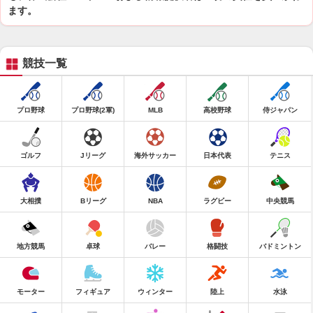
ます。
競技一覧
プロ野球
プロ野球(2軍)
MLB
高校野球
侍ジャパン
ゴルフ
Jリーグ
海外サッカー
日本代表
テニス
大相撲
Bリーグ
NBA
ラグビー
中央競馬
地方競馬
卓球
バレー
格闘技
バドミントン
モーター
フィギュア
ウィンター
陸上
水泳